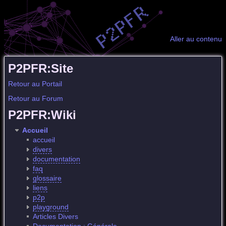
Aller au contenu
P2PFR:Site
Retour au Portail
Retour au Forum
P2PFR:Wiki
Accueil
accueil
divers
documentation
faq
glossaire
liens
p2p
playground
Articles Divers