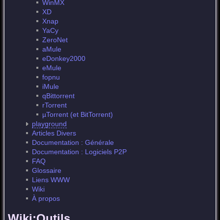
WinMX
XD
Xnap
YaCy
ZeroNet
aMule
eDonkey2000
eMule
fopnu
iMule
qBittorrent
rTorrent
µTorrent (et BitTorrent)
playground
Articles Divers
Documentation : Générale
Documentation : Logiciels P2P
FAQ
Glossaire
Liens WWW
Wiki
À propos
Wiki:Outils