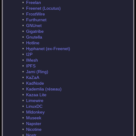
Freelan
Freenet (Locutus)
FrostWire
Furthurnet
GNUnet
Gigatribe
Gnutella
Hotline
Hyphanet (ex-Freenet)
I2P
IMesh
IPFS
Jami (Ring)
KaZaA
KadNode
Kademlia (réseau)
Kazaa Lite
Limewire
LinuxDC
Mldonkey
Museek
Napster
Nicotine
Nostr