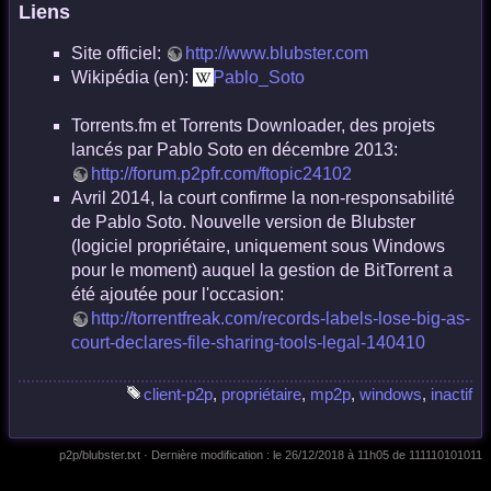
Liens
Site officiel:
http://www.blubster.com
Wikipédia (en):
Pablo_Soto
Torrents.fm et Torrents Downloader, des projets
lancés par Pablo Soto en décembre 2013:
http://forum.p2pfr.com/ftopic24102
Avril 2014, la court confirme la non-responsabilité
de Pablo Soto. Nouvelle version de Blubster
(logiciel propriétaire, uniquement sous Windows
pour le moment) auquel la gestion de BitTorrent a
été ajoutée pour l'occasion:
http://torrentfreak.com/records-labels-lose-big-as-
court-declares-file-sharing-tools-legal-140410
client-p2p
,
propriétaire
,
mp2p
,
windows
,
inactif
p2p/blubster.txt
· Dernière modification :
le 26/12/2018 à 11h05
de
111110101011