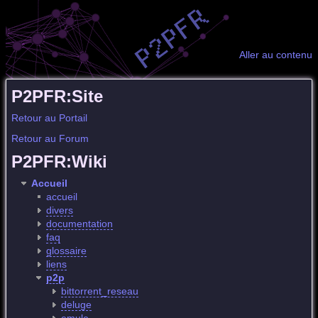
Aller au contenu
P2PFR:Site
Retour au Portail
Retour au Forum
P2PFR:Wiki
Accueil
accueil
divers
documentation
faq
glossaire
liens
p2p
bittorrent_reseau
deluge