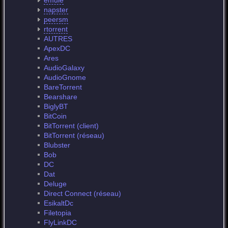
emule
napster
peersm
rtorrent
AUTRES
ApexDC
Ares
AudioGalaxy
AudioGnome
BareTorrent
Bearshare
BiglyBT
BitCoin
BitTorrent (client)
BitTorrent (réseau)
Blubster
Bob
DC
Dat
Deluge
Direct Connect (réseau)
EsikaltDc
Filetopia
FlyLinkDC