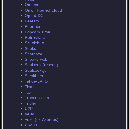
Omemo
Onion Routed Cloud
OpenUDC
Peersm
Peertube
Popcorn Time
Retroshare
Scuttlebutt
Seeks
Shareaza
Sneakerweb
Soulseek (réseau)
SoulseekQt
Stealthnet
Tahoe-LAFS
Tixati
Tox
Transmission
Tribler
U2P
Veilid
Vuze (ex-Azureus)
WASTE