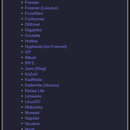
Freelan
Freenet (Locutus)
FrostWire
Furthurnet
GNUnet
Gigatribe
Gnutella
Hotline
Hyphanet (ex-Freenet)
I2P
IMesh
IPFS
Jami (Ring)
KaZaA
KadNode
Kademlia (réseau)
Kazaa Lite
Limewire
LinuxDC
Mldonkey
Museek
Napster
Nicotine
Nostr