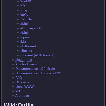
WinMX
XD
Xnap
YaCy
ZeroNet
aMule
eDonkey2000
eMule
fopnu
iMule
qBittorrent
rTorrent
µTorrent (et BitTorrent)
playground
Articles Divers
Documentation : Générale
Documentation : Logiciels P2P
FAQ
Glossaire
Liens WWW
Wiki
À propos
Wiki:Outils