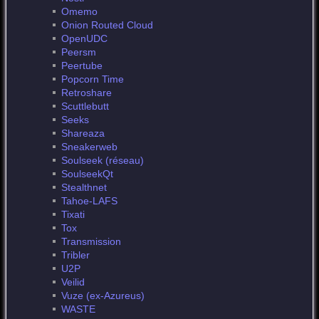
Omemo
Onion Routed Cloud
OpenUDC
Peersm
Peertube
Popcorn Time
Retroshare
Scuttlebutt
Seeks
Shareaza
Sneakerweb
Soulseek (réseau)
SoulseekQt
Stealthnet
Tahoe-LAFS
Tixati
Tox
Transmission
Tribler
U2P
Veilid
Vuze (ex-Azureus)
WASTE