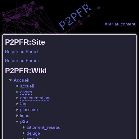
Aller au contenu
P2PFR:Site
Retour au Portail
Retour au Forum
P2PFR:Wiki
Accueil
accueil
divers
documentation
faq
glossaire
liens
p2p
bittorrent_reseau
deluge