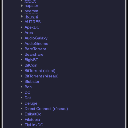
emule
napster
peersm
rtorrent
AUTRES
ApexDC
Ares
AudioGalaxy
AudioGnome
BareTorrent
Bearshare
BiglyBT
BitCoin
BitTorrent (client)
BitTorrent (réseau)
Blubster
Bob
DC
Dat
Deluge
Direct Connect (réseau)
EsikaltDc
Filetopia
FlyLinkDC