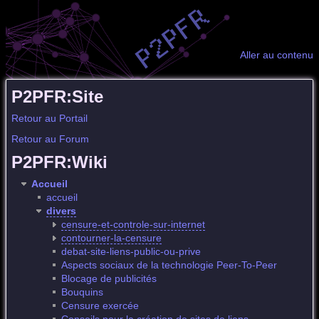
Aller au contenu
P2PFR:Site
Retour au Portail
Retour au Forum
P2PFR:Wiki
Accueil
accueil
divers
censure-et-controle-sur-internet
contourner-la-censure
debat-site-liens-public-ou-prive
Aspects sociaux de la technologie Peer-To-Peer
Blocage de publicités
Bouquins
Censure exercée