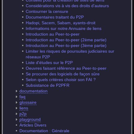
Conseils pour la création de sites de liens
Considérations vis à vis des droits d'auteurs
Contourner la censure
Documentaires traitant du P2P
Hadopi, Sacem, Sabam, ayants-droit
Informations sur notre Annuaire de liens
Introduction au Peer-to-peer
Introduction au Peer-to-peer (2ème partie)
Introduction au Peer-to-peer (3ème partie)
Limiter les risques de poursuites judiciaires sur
réseaux P2P
Liste d'études sur le P2P
Oeuvres faisant référence au Peer-to-peer
Se procurer des logiciels de façon sûre
Selon quels critères choisir son FAI ?
Subsistance de P2PFR
documentation
faq
glossaire
liens
p2p
playground
Articles Divers
Documentation : Générale