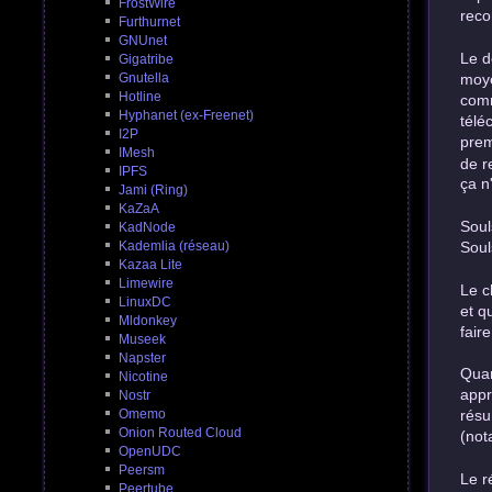
FrostWire
reco
Furthurnet
GNUnet
Le d
Gigatribe
moye
Gnutella
Hotline
comm
Hyphanet (ex-Freenet)
télé
I2P
prem
IMesh
de r
IPFS
ça n
Jami (Ring)
KaZaA
Soul
KadNode
Kademlia (réseau)
Soul
Kazaa Lite
Limewire
Le c
LinuxDC
et q
Mldonkey
fair
Museek
Napster
Quan
Nicotine
appr
Nostr
Omemo
résu
Onion Routed Cloud
(not
OpenUDC
Peersm
Le r
Peertube