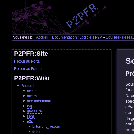
Vous êtes ici :
Accueil
»
Documentation : Logiciels P2P
»
Soulseek (résea
P2PFR:Site
So
Retour au Portail
Retour au Forum
Pr
P2PFR:Wiki
Soul
Accueil
fut 
accueil
Naps
divers
spéc
documentation
faq
déve
glossaire
genr
liens
Regr
p2p
par 
bittorrent_reseau
repè
deluge