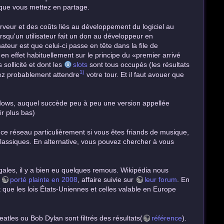
e que vous mettez en partage.
veur et des coûts liés au développement du logiciel au
orsqu'un utilisateur fait un don au développeur en
ateur est que celui-ci passe en tête dans la file de
en effet habituellement sur le principe du «premier arrivé
 sollicité et dont les
slots
sont tous occupés (les résultats
1)
vrez probablement attendre
votre tour. Et il faut avouer que
indows, auquel succède peu à peu une version appellée
ir plus bas)
e réseau particulièrement si vous êtes friands de musique,
lassiques. En alternative, vous pouvez chercher à vous
ales, il y a bien eu quelques remous. Wikipédia nous
n
porté plainte en 2008
, affaire suivie sur
leur forum
. En
 que les lois États-Uniennes et celles valable en Europe
eatles ou Bob Dylan sont filtrés des résultats(
référence
).