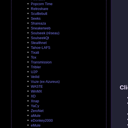
Popcorn Time
Retroshare
Scuttlebutt
Seeks
Shareaza
Sneakerweb
Soulseek (réseau)
SoulseekQt
Stealthnet
Tahoe-LAFS
Tixati
Tox
Transmission
Tribler
U2P
Veilid
Vuze (ex-Azureus)
Cl
WASTE
WinMX
XD
Xnap
YaCy
ZeroNet
aMule
eDonkey2000
eMule