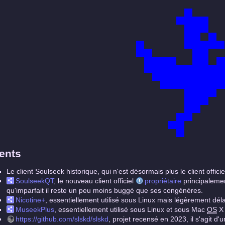
ients
Le client Soulseek historique, qui n'est désormais plus le client off
SoulseekQT
, le nouveau client officiel
propriétaire
principalemen
qu'imparfait il reste un peu moins buggé que ses congénères.
Nicotine+
, essentiellement utilisé sous Linux mais légèrement déla
MuseekPlus
, essentiellement utilisé sous Linux et sous Mac
OS
X 
https://github.com/slskd/slskd
, projet recensé en 2023, il s'agit d