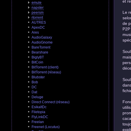
et r
emule
napster
Le r
peersm
rtorrent
selo
AUTRES
de p
ApexDC
P2P 
Ares
musi
AudioGalaxy
spéc
AudioGnome
BareTorrent
Soul
Bearshare
mais
BiglyBT
BitCoin
pers
BitTorrent (client)
déce
BitTorrent (réseau)
Blubster
Soul
Bob
dans
DC
fich
Dat
Deluge
Fonc
Direct Connect (réseau)
EsikaltDc
util
Filetopia
prom
FlyLinkDC
caca
Freelan
touj
Freenet (Locutus)
expl