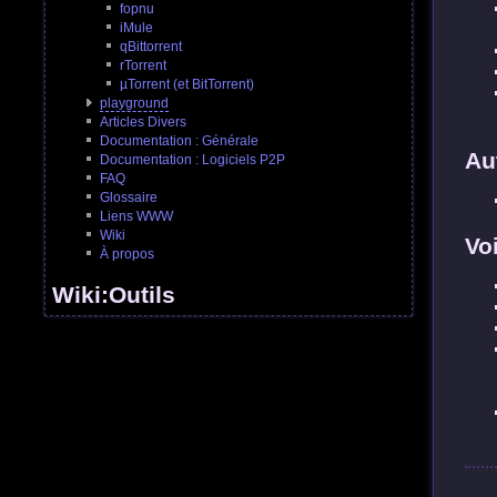
fopnu
iMule
qBittorrent
rTorrent
µTorrent (et BitTorrent)
playground
Articles Divers
Documentation : Générale
Au
Documentation : Logiciels P2P
FAQ
Glossaire
Liens WWW
Wiki
Vo
À propos
Wiki:Outils