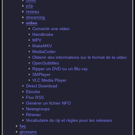
outils
p2p
reseau
streaming
video
Convertir une video
Handbrake
MPV
MakeMKV
MediaCoder
Obtenir des informations sur le format de la video
OpenSubtitles
Ripper un DVD ou un Blu-ray
SMPlayer
VLC Media Player
Direct Download
Ebooks
Flux RSS
Générer un fichier NFO
Newsgroups
Réseau
Vocabulaire du rip et règles pour les releases
faq
glossaire