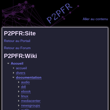
Aller au contenu
P2PFR:Site
Retour au Portail
Retour au Forum
P2PFR:Wiki
Accueil
accueil
divers
documentation
audio
ddl
ebook
linux
mediacenter
newsgroups