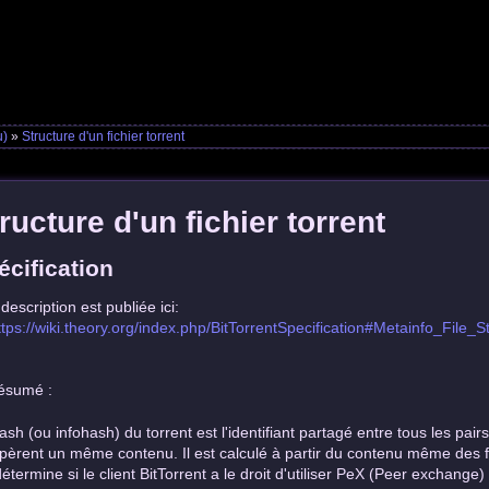
u)
»
Structure d'un fichier torrent
ructure d'un fichier torrent
écification
description est publiée ici:
ttps://wiki.theory.org/index.php/BitTorrentSpecification#Metainfo_File_S
ésumé :
ash (ou infohash) du torrent est l'identifiant partagé entre tous les pairs
pèrent un même contenu. Il est calculé à partir du contenu même des fic
détermine si le client BitTorrent a le droit d'utiliser PeX (Peer exchang