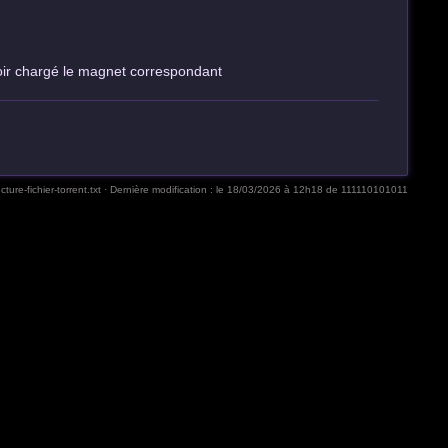
avoir chargé le magnet correspondant
ture-fichier-torrent.txt
· Dernière modification :
le 18/03/2026 à 12h18
de
111110101011