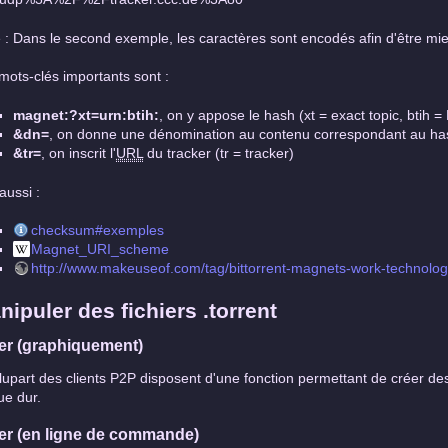
 : Dans le second exemple, les caractères sont encodés afin d'être m
mots-clés importants sont :
magnet:?xt=urn:btih:
, on y appose le hash (xt = exact topic, btih = 
&dn=
, on donne une dénomination au contenu correspondant au ha
&tr=
, on inscrit l'
URL
du tracker (tr = tracker)
aussi :
checksum#exemples
Magnet_URI_scheme
http://www.makeuseof.com/tag/bittorrent-magnets-work-technolog
nipuler des fichiers .torrent
er (graphiquement)
lupart des clients P2P disposent d'une fonction permettant de créer des 
ue dur.
er (en ligne de commande)