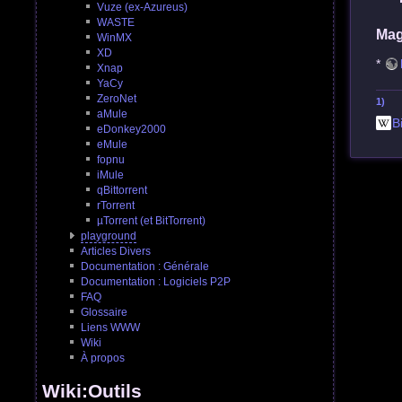
Vuze (ex-Azureus)
WASTE
Mag
WinMX
XD
*
Xnap
YaCy
ZeroNet
1)
aMule
B
eDonkey2000
eMule
fopnu
iMule
qBittorrent
rTorrent
µTorrent (et BitTorrent)
playground
Articles Divers
Documentation : Générale
Documentation : Logiciels P2P
FAQ
Glossaire
Liens WWW
Wiki
À propos
Wiki:Outils