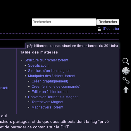
Rechercher
S'identifier
p2p:bittorrent_reseau:structure-fichier-torrent (lu 391 fois)
Table des matières
Structure d'un fichier torrent
Spécification
Structure d'un lien magnet
Manipuler des fichiers .torrent
Créer (graphiquement)
Créer (en ligne de commande)
tructu
Editer un fichier torrent
Conversion Torrent <-> Magnet
Torrent vers Magnet
Magnet vers Torrent
 qui
hiers partagés, et de quelques attributs dont le flag “privé”
e) et de partager ce contenu sur la DHT