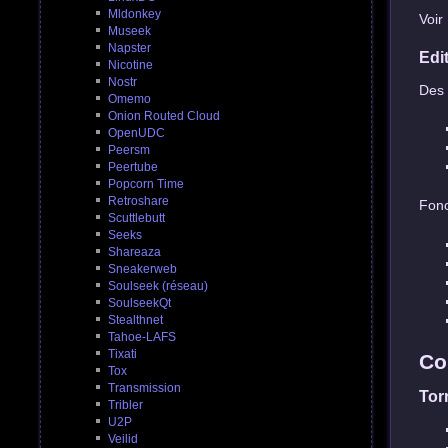
Mldonkey
Voir
Museek
Napster
Edit
Nicotine
Nostr
Des 
Omemo
Onion Routed Cloud
OpenUDC
Peersm
Peertube
Popcorn Time
Retroshare
Fonc
Scuttlebutt
Seeks
Shareaza
Sneakerweb
Soulseek (réseau)
SoulseekQt
Stealthnet
Tahoe-LAFS
Tixati
Co
Tox
Transmission
Tor
Tribler
U2P
Veilid