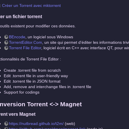
 :
Créer un Torrent avec mktorrent
er un fichier torrent
outils existent pour modifier ces données.
BEncode
, un logiciel sous Windows
TorrentEditor.Com
, un site qui permet d'éditer les informations triv
Torrent File Editor
, logiciel écrit en C++ avec interface QT, pour 
tionnalités de Torrent File Editor :
Create .torrent file from scratch
Edit .torrent file in user-friendly way
Edit .torrent file in JSON format
Add, remove and interchange files in .torrent file
Support for codings
nversion Torrent <-> Magnet
rent vers Magnet
https://nutbread.github.io/t2m/
(web)