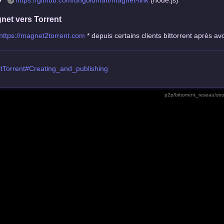
https://github.com/ungoldman/magnet-link
(node.js)
net vers Torrent
https://magnet2torrent.com
* depuis certains clients bittorrent après 
itTorrent#Creating_and_publishing
p2p/bittorrent_reseau/struc