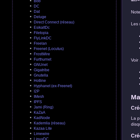
Bob
DC
Note
Dat
Deluge
Direct Connect (réseau)
Les 
EsikaltDc
Filetopia
FlyLinkDC
Freelan
Freenet (Locutus)
FrostWire
Furthurnet
Voir 
GNUnet
Gigatribe
Gnutella
Hotline
Hyphanet (ex-Freenet)
I2P
Ma
IMesh
IPFS
Jami (Ring)
Cré
KaZaA
La p
KadNode
Kademlia (réseau)
disq
Kazaa Lite
Limewire
Cré
LinuxDC