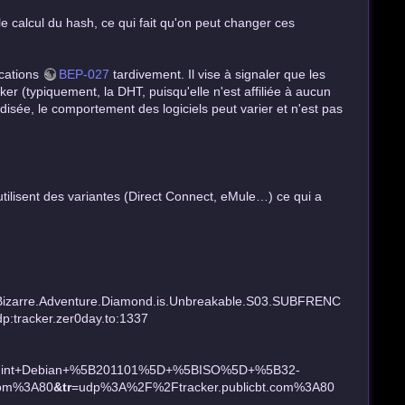
le calcul du hash, ce qui fait qu'on peut changer ces
ications
BEP-027
tardivement. Il vise à signaler que les
er (typiquement, la DHT, puisqu'elle n'est affiliée à aucun
disée, le comportement des logiciels peut varier et n'est pas
 utilisent des variantes (Direct Connect, eMule…) ce qui a
Bizarre.Adventure.Diamond.is.Unbreakable.S03.SUBFRENC
dp:tracker.zer0day.to:1337
Mint+Debian+%5B201101%5D+%5BISO%5D+%5B32-
com%3A80
&tr
=udp%3A%2F%2Ftracker.publicbt.com%3A80