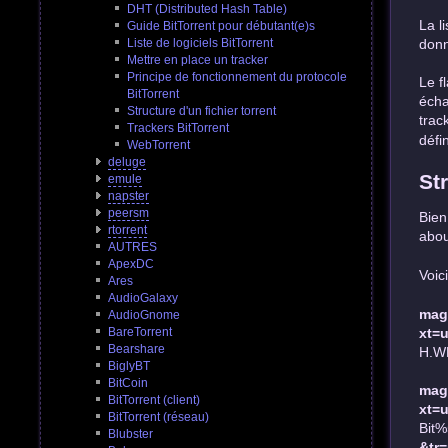
DHT (Distributed Hash Table)
La l
Guide BitTorrent pour débutant(e)s
donn
Liste de logiciels BitTorrent
Mettre en place un tracker
Principe de fonctionnement du protocole
Le f
BitTorrent
écha
Structure d'un fichier torrent
trac
Trackers BitTorrent
défin
WebTorrent
deluge
St
emule
napster
peersm
Bien
rtorrent
abou
AUTRES
ApexDC
Voic
Ares
AudioGalaxy
mag
AudioGnome
xt=u
BareTorrent
Bearshare
H.W
BiglyBT
BitCoin
mag
BitTorrent (client)
xt=u
BitTorrent (réseau)
Bit
Blubster
&tr=