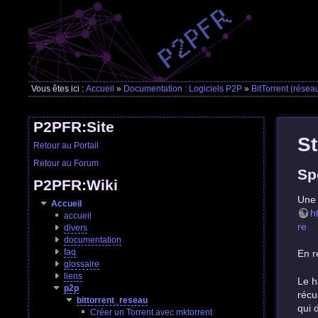
Vous êtes ici :
Accueil
»
Documentation : Logiciels P2P
»
BitTorrent (résea
P2PFR:Site
St
Retour au Portail
Retour au Forum
Sp
P2PFR:Wiki
Une 
Accueil
h
accueil
re
divers
documentation
faq
En r
glossaire
liens
Le h
p2p
récu
bittorrent_reseau
qui 
Créer un Torrent avec mktorrent