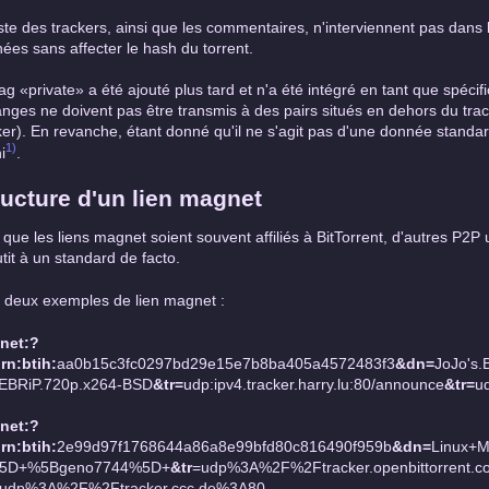
iste des trackers, ainsi que les commentaires, n'interviennent pas dans 
ées sans affecter le hash du torrent.
lag «private» a été ajouté plus tard et n'a été intégré en tant que spécif
nges ne doivent pas être transmis à des pairs situés en dehors du track
ker). En revanche, étant donné qu'il ne s'agit pas d'une donnée standar
1)
i
.
ructure d'un lien magnet
 que les liens magnet soient souvent affiliés à BitTorrent, d'autres P2P
tit à un standard de facto.
i deux exemples de lien magnet :
net:?
rn:btih:
aa0b15c3fc0297bd29e15e7b8ba405a4572483f3
&dn=
JoJo's.
EBRiP.720p.x264-BSD
&tr=
udp:ipv4.tracker.harry.lu:80/announce
&tr=
u
net:?
rn:btih:
2e99d97f1768644a86a8e99bfd80c816490f959b
&dn=
Linux+
%5D+%5Bgeno7744%5D+
&tr
=udp%3A%2F%2Ftracker.openbittorrent.
udp%3A%2F%2Ftracker.ccc.de%3A80