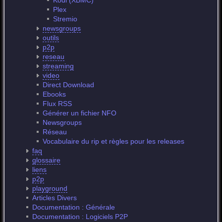
Kodi (XBMC)
Plex
Stremio
newsgroups
outils
p2p
reseau
streaming
video
Direct Download
Ebooks
Flux RSS
Générer un fichier NFO
Newsgroups
Réseau
Vocabulaire du rip et règles pour les releases
faq
glossaire
liens
p2p
playground
Articles Divers
Documentation : Générale
Documentation : Logiciels P2P