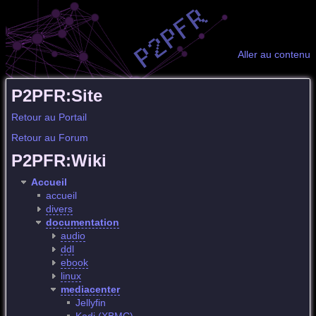
Aller au contenu
P2PFR:Site
Retour au Portail
Retour au Forum
P2PFR:Wiki
Accueil
accueil
divers
documentation
audio
ddl
ebook
linux
mediacenter
Jellyfin