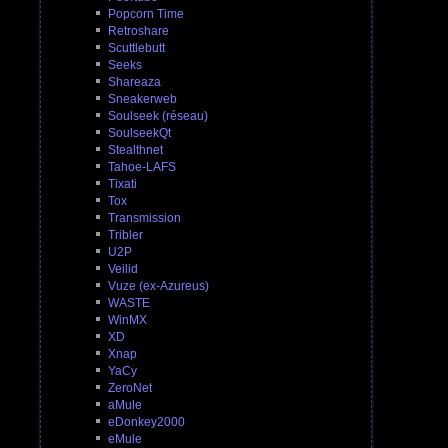
Popcorn Time
Retroshare
Scuttlebutt
Seeks
Shareaza
Sneakerweb
Soulseek (réseau)
SoulseekQt
Stealthnet
Tahoe-LAFS
Tixati
Tox
Transmission
Tribler
U2P
Veilid
Vuze (ex-Azureus)
WASTE
WinMX
XD
Xnap
YaCy
ZeroNet
aMule
eDonkey2000
eMule