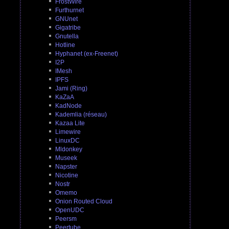
FrostWire
Furthurnet
GNUnet
Gigatribe
Gnutella
Hotline
Hyphanet (ex-Freenet)
I2P
IMesh
IPFS
Jami (Ring)
KaZaA
KadNode
Kademlia (réseau)
Kazaa Lite
Limewire
LinuxDC
Mldonkey
Museek
Napster
Nicotine
Nostr
Omemo
Onion Routed Cloud
OpenUDC
Peersm
Peertube