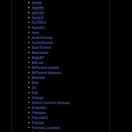
emule
napster
peersm
rtorrent
AUTRES
ApexDC
Ares
AudioGalaxy
AudioGnome
BareTorrent
Bearshare
BiglyBT
BitCoin
BitTorrent (client)
BitTorrent (réseau)
Blubster
Bob
DC
Dat
Deluge
Direct Connect (réseau)
EsikaltDc
Filetopia
FlyLinkDC
Freelan
Freenet (Locutus)