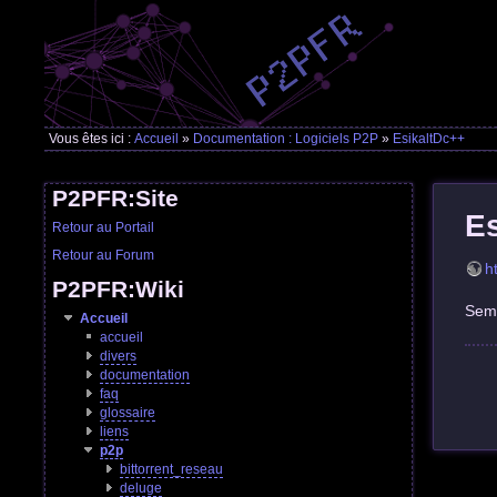
Vous êtes ici :
Accueil
»
Documentation : Logiciels P2P
»
EsikaltDc++
P2PFR:Site
E
Retour au Portail
Retour au Forum
h
P2PFR:Wiki
Semb
Accueil
accueil
divers
documentation
faq
glossaire
liens
p2p
bittorrent_reseau
deluge