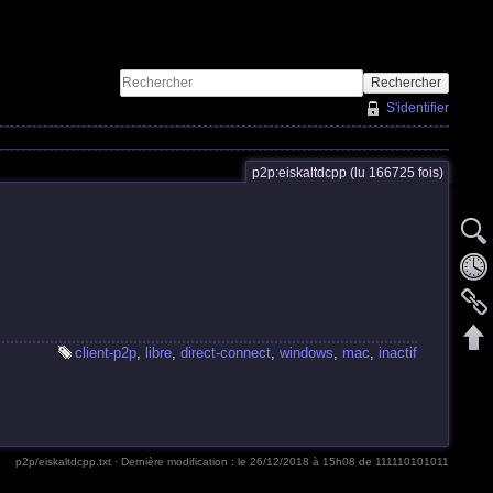
Rechercher
S'identifier
p2p:eiskaltdcpp (lu 166725 fois)
client-p2p
,
libre
,
direct-connect
,
windows
,
mac
,
inactif
p2p/eiskaltdcpp.txt
· Dernière modification :
le 26/12/2018 à 15h08
de
111110101011