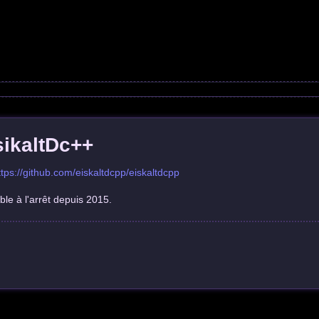
sikaltDc++
ttps://github.com/eiskaltdcpp/eiskaltdcpp
le à l'arrêt depuis 2015.