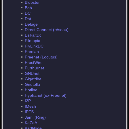
Blubster
Bob
DC
Dat
Deluge
Direct Connect (réseau)
EsikaltDc
Filetopia
FlyLinkDC
Freelan
Freenet (Locutus)
FrostWire
Furthurnet
GNUnet
Gigatribe
Gnutella
Hotline
Hyphanet (ex-Freenet)
I2P
IMesh
IPFS
Jami (Ring)
KaZaA
KadNode