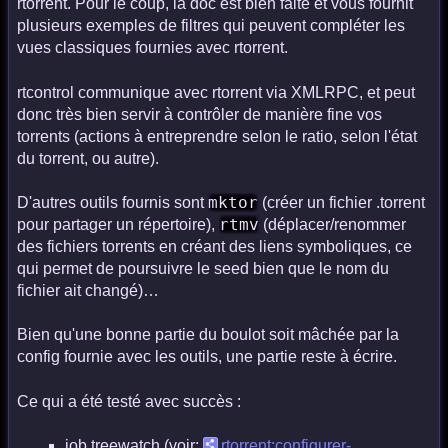
rtorrent. Pour le coup, la doc est bien faite et vous fournit
plusieurs exemples de filtres qui peuvent compléter les
vues classiques fournies avec rtorrent.
rtcontrol communique avec rtorrent via XMLRPC, et peut
donc très bien servir à contrôler de manière fine vos
torrents (actions à entreprendre selon le ratio, selon l'état
du torrent, ou autre).
mktor
D'autres outils fournis sont
(créer un fichier .torrent
rtmv
pour partager un répertoire),
(déplacer/renommer
des fichiers torrents en créant des liens symboliques, ce
qui permet de poursuivre le seed bien que le nom du
fichier ait changé)…
Bien qu'une bonne partie du boulot soit mâchée par la
config fournie avec les outils, une partie reste à écrire.
Ce qui a été testé avec succès :
job.treewatch (voir:
rtorrent:configurer-