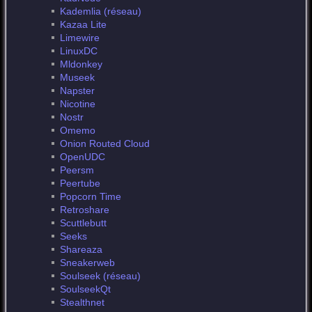
Kademlia (réseau)
Kazaa Lite
Limewire
LinuxDC
Mldonkey
Museek
Napster
Nicotine
Nostr
Omemo
Onion Routed Cloud
OpenUDC
Peersm
Peertube
Popcorn Time
Retroshare
Scuttlebutt
Seeks
Shareaza
Sneakerweb
Soulseek (réseau)
SoulseekQt
Stealthnet