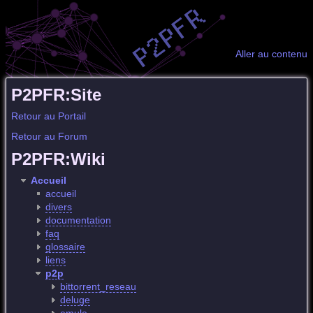
Aller au contenu
P2PFR:Site
Retour au Portail
Retour au Forum
P2PFR:Wiki
Accueil
accueil
divers
documentation
faq
glossaire
liens
p2p
bittorrent_reseau
deluge