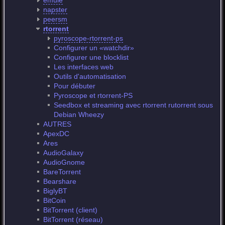
emule
napster
peersm
rtorrent
pyroscope-rtorrent-ps
Configurer un «watchdir»
Configurer une blocklist
Les interfaces web
Outils d'automatisation
Pour débuter
Pyroscope et rtorrent-PS
Seedbox et streaming avec rtorrent rutorrent sous
Debian Wheezy
AUTRES
ApexDC
Ares
AudioGalaxy
AudioGnome
BareTorrent
Bearshare
BiglyBT
BitCoin
BitTorrent (client)
BitTorrent (réseau)