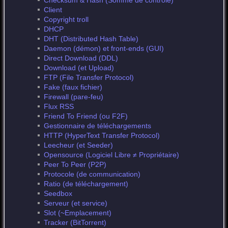
Checksum & Hash (Somme de contrôle)
Client
Copyright troll
DHCP
DHT (Distributed Hash Table)
Daemon (démon) et front-ends (GUI)
Direct Download (DDL)
Download (et Upload)
FTP (File Transfer Protocol)
Fake (faux fichier)
Firewall (pare-feu)
Flux RSS
Friend To Friend (ou F2F)
Gestionnaire de téléchargements
HTTP (HyperText Transfer Protocol)
Leecheur (et Seeder)
Opensource (Logiciel Libre ≠ Propriétaire)
Peer To Peer (P2P)
Protocole (de communication)
Ratio (de téléchargement)
Seedbox
Serveur (et service)
Slot (~Emplacement)
Tracker (BitTorrent)