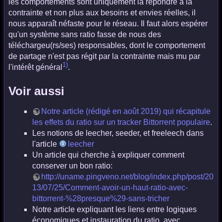
les comportements sont uniquement là répondre à la
contrainte et non plus aux besoins et envies réelles, il
nous apparaît néfaste pour le réseau. Il faut alors espérer
qu'un système sans ratio fasse de nous des
téléchargeu(rs/ses) responsables, dont le comportement
de partage n'est pas régit par la contrainte mais mu par
1)
l'intérêt général
.
Voir aussi
Notre article (rédigé en août 2019) qui récapitule
les effets du ratio sur un tracker Bittorrent populaire
.
Les notions de leecher, seeder, et freeleech dans
l'article
leecher
Un article qui cherche à expliquer comment
conserver un bon ratio:
http://uname.pingveno.net/blog/index.php/post/20
13/07/25/Comment-avoir-un-haut-ratio-avec-
bittorrent-%28presque%29-sans-tricher
Notre article expliquant les liens entre logiques
économiques et instauration du ratio, avec