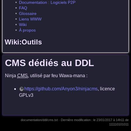
Documentation : Logiciels P2P
FAQ
Glossaire
Liens WWW
Wiki
À propos
Wiki:Outils
CMS dédiés au DDL
Ninja
CMS
, utilisé par feu Wawa-mana :
https://github.com/Anyon3/ninjacms
, licence
GPLv3
documentation/ddl/cms.txt
· Dernière modification :
le 23/01/2017 à 14h11
de
111110101011