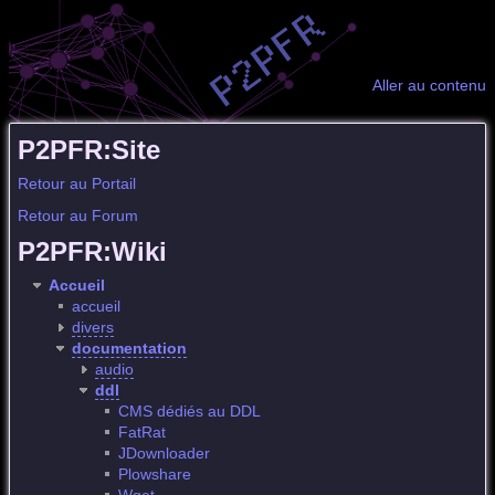
Aller au contenu
P2PFR:Site
Retour au Portail
Retour au Forum
P2PFR:Wiki
Accueil
accueil
divers
documentation
audio
ddl
CMS dédiés au DDL
FatRat
JDownloader
Plowshare