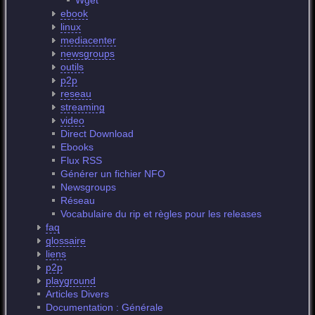
Wget
ebook
linux
mediacenter
newsgroups
outils
p2p
reseau
streaming
video
Direct Download
Ebooks
Flux RSS
Générer un fichier NFO
Newsgroups
Réseau
Vocabulaire du rip et règles pour les releases
faq
glossaire
liens
p2p
playground
Articles Divers
Documentation : Générale