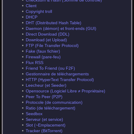
Checksum & Hash (Somme de contrôle)
Client
Copyright troll
DHCP
DHT (Distributed Hash Table)
Daemon (démon) et front-ends (GUI)
Direct Download (DDL)
Download (et Upload)
FTP (File Transfer Protocol)
Fake (faux fichier)
Firewall (pare-feu)
Flux RSS
Friend To Friend (ou F2F)
Gestionnaire de téléchargements
HTTP (HyperText Transfer Protocol)
Leecheur (et Seeder)
Opensource (Logiciel Libre ≠ Propriétaire)
Peer To Peer (P2P)
Protocole (de communication)
Ratio (de téléchargement)
Seedbox
Serveur (et service)
Slot (~Emplacement)
Tracker (BitTorrent)