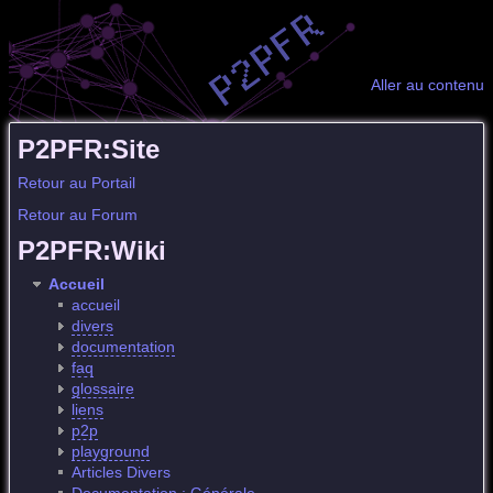
Aller au contenu
P2PFR:Site
Retour au Portail
Retour au Forum
P2PFR:Wiki
Accueil
accueil
divers
documentation
faq
glossaire
liens
p2p
playground
Articles Divers