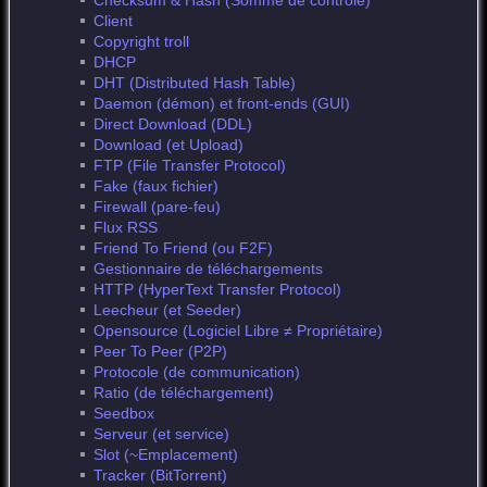
Checksum & Hash (Somme de contrôle)
Client
Copyright troll
DHCP
DHT (Distributed Hash Table)
Daemon (démon) et front-ends (GUI)
Direct Download (DDL)
Download (et Upload)
FTP (File Transfer Protocol)
Fake (faux fichier)
Firewall (pare-feu)
Flux RSS
Friend To Friend (ou F2F)
Gestionnaire de téléchargements
HTTP (HyperText Transfer Protocol)
Leecheur (et Seeder)
Opensource (Logiciel Libre ≠ Propriétaire)
Peer To Peer (P2P)
Protocole (de communication)
Ratio (de téléchargement)
Seedbox
Serveur (et service)
Slot (~Emplacement)
Tracker (BitTorrent)