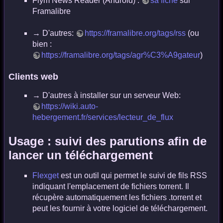
Flym News Reader (Android) :
sa fiche
sur
Framalibre
→ D'autres:
https://framalibre.org/tags/rss
(ou
bien :
https://framalibre.org/tags/agr%C3%A9gateur
)
Clients web
→ D'autres à installer sur un serveur Web:
https://wiki.auto-
hebergement.fr/services/lecteur_de_flux
Usage : suivi des parutions afin de
lancer un téléchargement
Flexget
est un outil qui permet le suivi de fils RSS
indiquant l'emplacement de fichiers torrent. Il
récupère automatiquement les fichiers .torrent et
peut les fournir à votre logiciel de téléchargement.