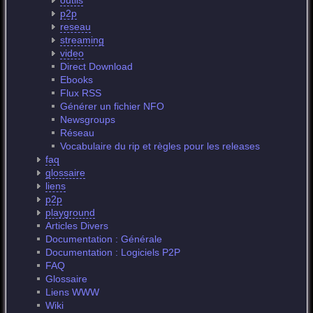
outils
p2p
reseau
streaming
video
Direct Download
Ebooks
Flux RSS
Générer un fichier NFO
Newsgroups
Réseau
Vocabulaire du rip et règles pour les releases
faq
glossaire
liens
p2p
playground
Articles Divers
Documentation : Générale
Documentation : Logiciels P2P
FAQ
Glossaire
Liens WWW
Wiki