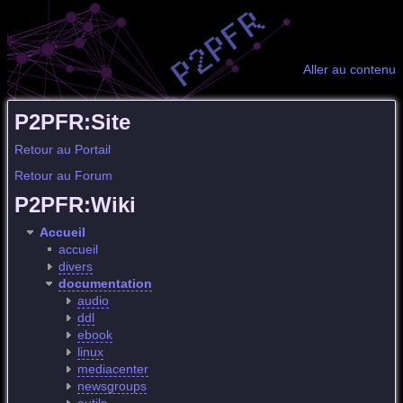
Aller au contenu
P2PFR:Site
Retour au Portail
Retour au Forum
P2PFR:Wiki
Accueil
accueil
divers
documentation
audio
ddl
ebook
linux
mediacenter
newsgroups