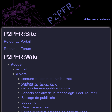
Aller au contenu
P2PFR:Site
Retour au Portail
Retour au Forum
P2PFR:Wiki
Accueil
accueil
divers
censure-et-controle-sur-internet
contourner-la-censure
debat-site-liens-public-ou-prive
Aspects sociaux de la technologie Peer-To-Peer
Blocage de publicités
Bouquins
Censure exercée