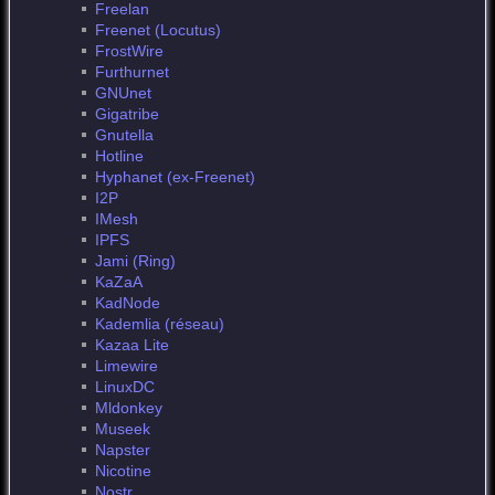
Freelan
Freenet (Locutus)
FrostWire
Furthurnet
GNUnet
Gigatribe
Gnutella
Hotline
Hyphanet (ex-Freenet)
I2P
IMesh
IPFS
Jami (Ring)
KaZaA
KadNode
Kademlia (réseau)
Kazaa Lite
Limewire
LinuxDC
Mldonkey
Museek
Napster
Nicotine
Nostr