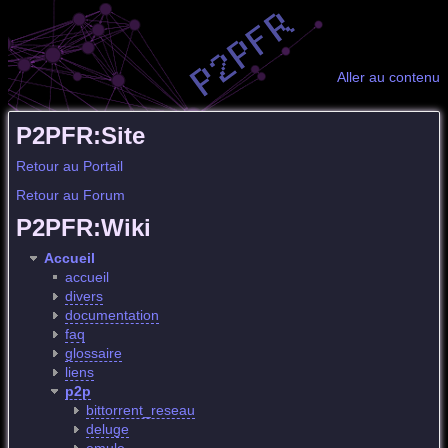
Aller au contenu
P2PFR:Site
Retour au Portail
Retour au Forum
P2PFR:Wiki
Accueil
accueil
divers
documentation
faq
glossaire
liens
p2p
bittorrent_reseau
deluge