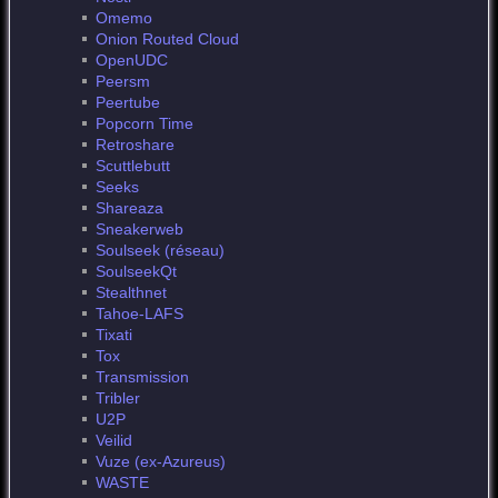
Omemo
Onion Routed Cloud
OpenUDC
Peersm
Peertube
Popcorn Time
Retroshare
Scuttlebutt
Seeks
Shareaza
Sneakerweb
Soulseek (réseau)
SoulseekQt
Stealthnet
Tahoe-LAFS
Tixati
Tox
Transmission
Tribler
U2P
Veilid
Vuze (ex-Azureus)
WASTE