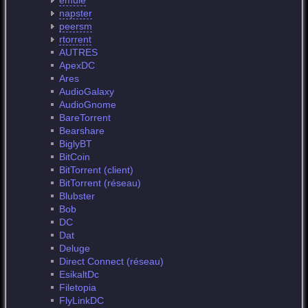
emule
napster
peersm
rtorrent
AUTRES
ApexDC
Ares
AudioGalaxy
AudioGnome
BareTorrent
Bearshare
BiglyBT
BitCoin
BitTorrent (client)
BitTorrent (réseau)
Blubster
Bob
DC
Dat
Deluge
Direct Connect (réseau)
EsikaltDc
Filetopia
FlyLinkDC