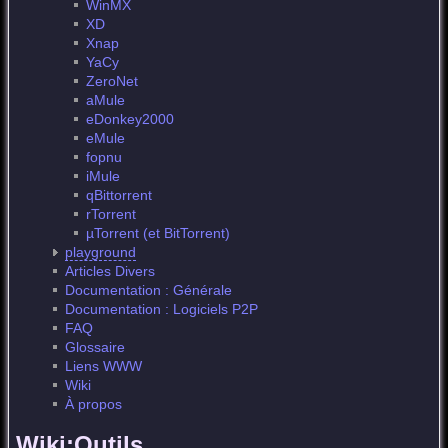
WinMX
XD
Xnap
YaCy
ZeroNet
aMule
eDonkey2000
eMule
fopnu
iMule
qBittorrent
rTorrent
µTorrent (et BitTorrent)
playground
Articles Divers
Documentation : Générale
Documentation : Logiciels P2P
FAQ
Glossaire
Liens WWW
Wiki
À propos
Wiki:Outils