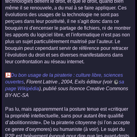
technologies défient le droit, et que le droit, quand bien
même il se renouvele, a du mal à se faire appliquer. Ces
évolutions des usages de la technologie ne sont pas
perçues dans leur positivité, il ne s'agit donc dans ce
bouquin ni d'encenser le partage de fichiers, ni de montrer
les apports du logiciel libre, et l'informatique n'est pas non
plus un sujet particulièrement maitrisé par l'auteur. Le
bouquin peut cependant servir de référence pour retracer
l'évolution du droit et ses diverses manifestations dans
leur confrontation au réseau internet.
Du bon usage de la piraterie : culture libre, sciences
ouvertes
, Florent Latrive , 2004, Exils éditeur (voir
sa
page Wikipédia
), publié sous licence Creative Commons
BY-NC-SA
Pas lu, mais apparemment la posture tenue est «critiquer
la propriété intellectuelle, sans pour autant être qualifié
d’abolitionniste». De la piraterie citoyenne (si l'on accepte
ce genre d'oxymores) ou humaniste (à voir). Le sujet du
P2P est brièvement évoqué pour dire que les ayant-droits