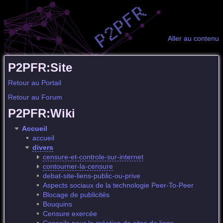
Aller au contenu
P2PFR:Site
Retour au Portail
Retour au Forum
P2PFR:Wiki
Accueil
accueil
divers
censure-et-controle-sur-internet
contourner-la-censure
debat-site-liens-public-ou-prive
Aspects sociaux de la technologie Peer-To-Peer
Blocage de publicités
Bouquins
Censure exercée