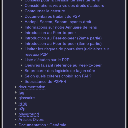
Conseils pour la création de sites de liens
Considérations vis à vis des droits d'auteurs
Contourner la censure
Documentaires traitant du P2P
Hadopi, Sacem, Sabam, ayants-droit
Informations sur notre Annuaire de liens
Introduction au Peer-to-peer
Introduction au Peer-to-peer (2ème partie)
Introduction au Peer-to-peer (3ème partie)
Limiter les risques de poursuites judiciaires sur
réseaux P2P
Liste d'études sur le P2P
Oeuvres faisant référence au Peer-to-peer
Se procurer des logiciels de façon sûre
Selon quels critères choisir son FAI ?
Subsistance de P2PFR
documentation
faq
glossaire
liens
p2p
playground
Articles Divers
Documentation : Générale