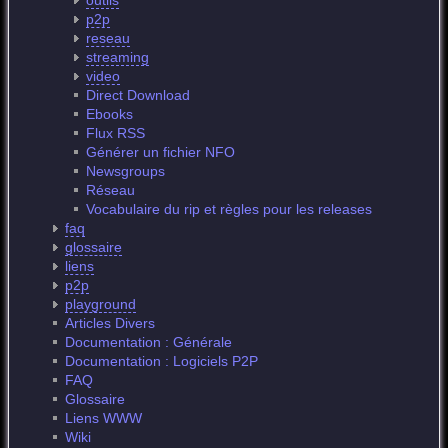
outils
p2p
reseau
streaming
video
Direct Download
Ebooks
Flux RSS
Générer un fichier NFO
Newsgroups
Réseau
Vocabulaire du rip et règles pour les releases
faq
glossaire
liens
p2p
playground
Articles Divers
Documentation : Générale
Documentation : Logiciels P2P
FAQ
Glossaire
Liens WWW
Wiki