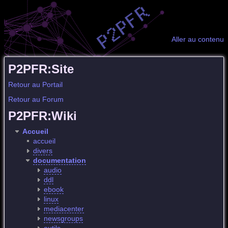
Aller au contenu
P2PFR:Site
Retour au Portail
Retour au Forum
P2PFR:Wiki
Accueil
accueil
divers
documentation
audio
ddl
ebook
linux
mediacenter
newsgroups