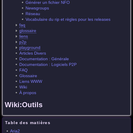
Générer un fichier NFO
Newsgroups
Réseau
Vocabulaire du rip et règles pour les releases
faq
glossaire
liens
p2p
playground
Articles Divers
Documentation : Générale
Documentation : Logiciels P2P
FAQ
Glossaire
Liens WWW
Wiki
À propos
Wiki:Outils
Table des matières
Aria2