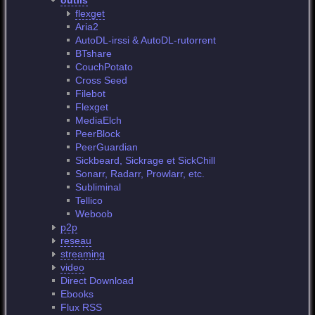
outils
flexget
Aria2
AutoDL-irssi & AutoDL-rutorrent
BTshare
CouchPotato
Cross Seed
Filebot
Flexget
MediaElch
PeerBlock
PeerGuardian
Sickbeard, Sickrage et SickChill
Sonarr, Radarr, Prowlarr, etc.
Subliminal
Tellico
Weboob
p2p
reseau
streaming
video
Direct Download
Ebooks
Flux RSS