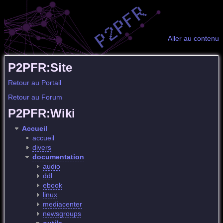
Aller au contenu
P2PFR:Site
Retour au Portail
Retour au Forum
P2PFR:Wiki
Accueil
accueil
divers
documentation
audio
ddl
ebook
linux
mediacenter
newsgroups