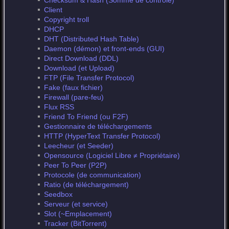
Checksum & Hash (Somme de contrôle)
Client
Copyright troll
DHCP
DHT (Distributed Hash Table)
Daemon (démon) et front-ends (GUI)
Direct Download (DDL)
Download (et Upload)
FTP (File Transfer Protocol)
Fake (faux fichier)
Firewall (pare-feu)
Flux RSS
Friend To Friend (ou F2F)
Gestionnaire de téléchargements
HTTP (HyperText Transfer Protocol)
Leecheur (et Seeder)
Opensource (Logiciel Libre ≠ Propriétaire)
Peer To Peer (P2P)
Protocole (de communication)
Ratio (de téléchargement)
Seedbox
Serveur (et service)
Slot (~Emplacement)
Tracker (BitTorrent)