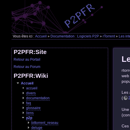
Vous êtes ici :
Accueil
»
Documentation : Logiciels P2P
»
rTorrent
»
Les in
P2PFR:Site
Le
Retour au Portail
Retour au Forum
rtor
P2PFR:Wiki
web 
popu
Accueil
accueil
Les 
divers
(
documentation
faq
glossaire
Une 
liens
(con
p2p
bittorrent_reseau
Ces 
deluge