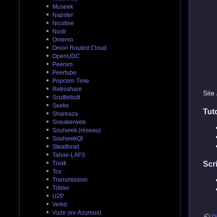
Museek
Napster
Nicotine
Nostr
Omemo
Onion Routed Cloud
OpenUDC
Peersm
Peertube
Popcorn Time
Retroshare
Site
Scuttlebutt
Seeks
Tut
Shareaza
Sneakerweb
Soulseek (réseau)
SoulseekQt
Stealthnet
Tahoe-LAFS
Tixati
Scri
Tox
Transmission
Tribler
U2P
Veilid
Vuze (ex-Azureus)