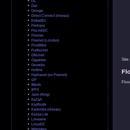
DC
Dat
Deluge
Direct Connect (réseau)
EsikaltDc
Filetopia
FlyLinkDC
Freelan
Freenet (Locutus)
FrostWire
Furthurnet
GNUnet
Site
Gigatribe
Gnutella
Hotline
Fl
Hyphanet (ex-Freenet)
I2P
Floo
IMesh
IPFS
Jami (Ring)
KaZaA
KadNode
Kademlia (réseau)
Kazaa Lite
Limewire
LinuxDC
Mldonkey