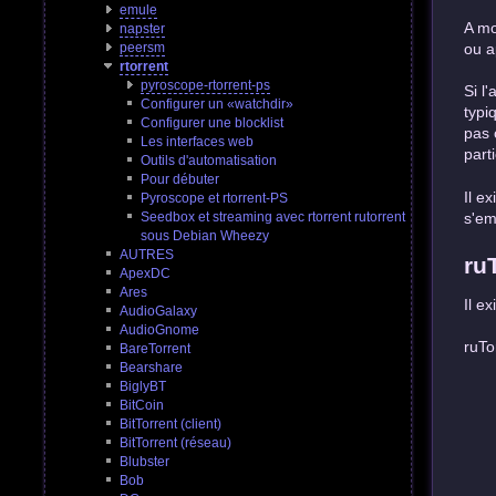
emule
A mo
napster
ou a
peersm
rtorrent
pyroscope-rtorrent-ps
Si l
Configurer un «watchdir»
typi
Configurer une blocklist
pas 
Les interfaces web
part
Outils d'automatisation
Pour débuter
Il e
Pyroscope et rtorrent-PS
Seedbox et streaming avec rtorrent rutorrent
s'em
sous Debian Wheezy
AUTRES
ru
ApexDC
Ares
Il e
AudioGalaxy
AudioGnome
ruTo
BareTorrent
Bearshare
BiglyBT
BitCoin
BitTorrent (client)
BitTorrent (réseau)
Blubster
Bob