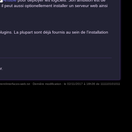
Ansible
pour déployer les logiciels. Son ambition est de
is il peut aussi optionellement installer un serveur web ainsi
gins. La plupart sont déjà fournis au sein de l'installation
r.
rent/interfaces-web.txt
· Dernière modification :
le 02/11/2017 à 18h36
de
111110101011