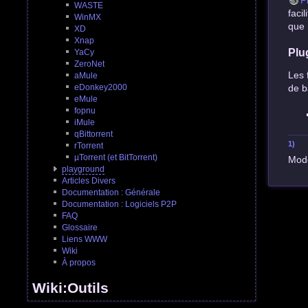
P
WASTE
faci
WinMX
que 
XD
Xnap
Plu
YaCy
ZeroNet
Les 
aMule
de b
eDonkey2000
eMule
fopnu
iMule
qBittorrent
1)
rTorrent
µTorrent (et BitTorrent)
Mode
playground
Articles Divers
Documentation : Générale
Documentation : Logiciels P2P
FAQ
Glossaire
Liens WWW
Wiki
À propos
Wiki:Outils