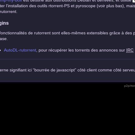
imp-my-box
est destiné aux distributions Debian et dérivées, et utilise
liter l'installation des outils rtorrent-PS et pyroscope (voir plus bas), ma
rutorrent.
gins
fonctionnalités de rutorrent sont elles-mêmes extensibles grâce à des plu
ase.
AutoDL-rutorrent
, pour récupérer les torrents des annonces sur
IRC
rne signifiant ici “bourrée de javascript” côté client comme côté serveu
p2p/rtor