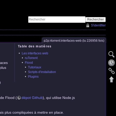
Rechercher
S'identifier
p2p:rtorrent:interfaces-web (lu 226956 fois)
Table des matières
Les interfaces web
ruTorrent
faces
Flood
 plus
Tutoriaux
Scripts d'installation
Plugins
)
 de Flood (
dépot Github
), qui utilise Node.js
mais plus compliquées à mettre en place.