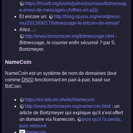
https://linuxfr.org/users/julmx/journaux/bitmessag
e-envoi-de-messages-chiffres-en-p2p
Et encore un:
http://blog.spyou.org/wordpress-
mu/2013/06/17/bitmessage-le-bitcoin-de-lemail/
Allez…:
http://www.bortzmeyer.org/bitmessage.html
-
Bitmessage, le courrier enfin sécurisé ?
par S.
Bortzmeyer.
NameCoin
NameCoin est un système de nom de domaines (tout
comme
DNS
) fonctionnant en pair-à-pair, basé sur
BitCoin.
https://en.bitcoin.it/wiki/Namecoin
http://www.bortzmeyer.org/namecoin.html
: un
article de Bortzmeyer qui explique qu'il s'est offert
un domaine via Namecoin,
puis qu'il l'a perdu,
puis retrouvé
Namecoin