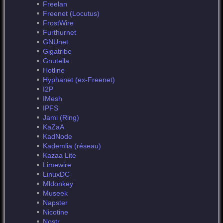
Freelan
Freenet (Locutus)
FrostWire
Furthurnet
GNUnet
Gigatribe
Gnutella
Hotline
Hyphanet (ex-Freenet)
I2P
IMesh
IPFS
Jami (Ring)
KaZaA
KadNode
Kademlia (réseau)
Kazaa Lite
Limewire
LinuxDC
Mldonkey
Museek
Napster
Nicotine
Nostr