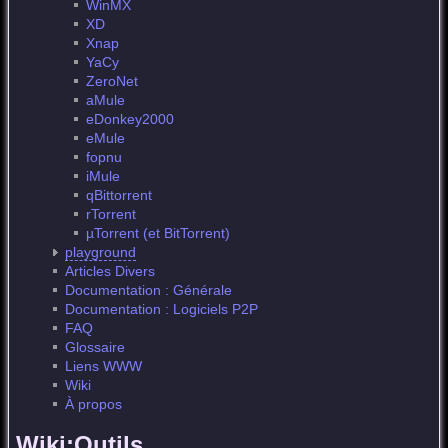
WinMX
XD
Xnap
YaCy
ZeroNet
aMule
eDonkey2000
eMule
fopnu
iMule
qBittorrent
rTorrent
µTorrent (et BitTorrent)
playground
Articles Divers
Documentation : Générale
Documentation : Logiciels P2P
FAQ
Glossaire
Liens WWW
Wiki
À propos
Wiki:Outils