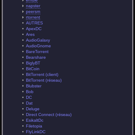
emule
napster
peersm
rtorrent
AUTRES
ApexDC
Ares
AudioGalaxy
AudioGnome
BareTorrent
Bearshare
BiglyBT
BitCoin
BitTorrent (client)
BitTorrent (réseau)
Blubster
Bob
DC
Dat
Deluge
Direct Connect (réseau)
EsikaltDc
Filetopia
FlyLinkDC