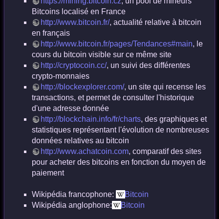
https://mining.bitcoin.cz
, un pool de mineurs
Bitcoins localisé en France
http://www.bitcoin.fr/
, actualité relative à bitcoin
en français
http://www.bitcoin.fr/pages/Tendances#main
, le
cours du bitcoin visible sur ce même site
http://cryptocoin.cc/
, un suivi des différentes
crypto-monnaies
http://blockexplorer.com/
, un site qui recense les
transactions, et permet de consulter l'historique
d'une adresse donnée
http://blockchain.info/fr/charts
, des graphiques et
statistiques représentant l'évolution de nombreuses
données relatives au bitcoin
http://www.achatcoin.com
, comparatif des sites
pour acheter des bitcoins en fonction du moyen de
paiement
Wikipédia francophone:
Bitcoin
Wikipédia anglophone:
Bitcoin