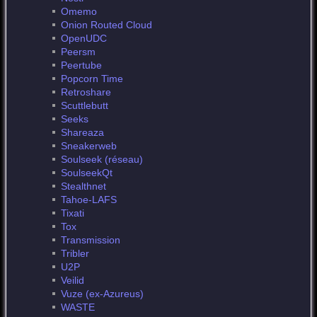
Omemo
Onion Routed Cloud
OpenUDC
Peersm
Peertube
Popcorn Time
Retroshare
Scuttlebutt
Seeks
Shareaza
Sneakerweb
Soulseek (réseau)
SoulseekQt
Stealthnet
Tahoe-LAFS
Tixati
Tox
Transmission
Tribler
U2P
Veilid
Vuze (ex-Azureus)
WASTE