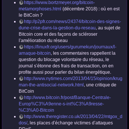
https://www.bortzmeyer.org/bitcoin-
metamorphoses.html
(décembre 2018) : où en est
le BitCoin ?
http://p2pfr.com/news/24374/bitcoin-des-signes-
dune-crise-dans-la-gestion-du-reseau
, au sujet de
Bitcoin core et des façons de scléroser
l'amélioration du réseau
https://linuxfr.org/users/gurumekun/journaux/l-
arnaque-bitcoin
, les commentaires rappellent la
question du blocage volontaire du réseau, le
journal s'étonne des frais de transaction, on en
profite aussi pour parler du bilan énergétique.
http://www.nytimes.com/2013/04/15/opinion/krug
man-the-antisocial-network.html
, une critique de
BitCoin
http://www.bitcoin.fr/post/Banque-Centrale-
Europ%C3%A9enne-s-int%C3%A9resse-
%C3%A0-Bitcoin
http://www.theregister.co.uk/2013/04/22/mtgox_d
dos/
, les places d'échange victimes d'attaques