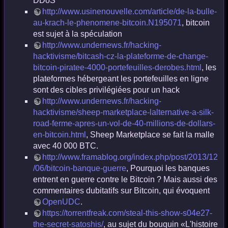
DDoS
http://www.usinenouvelle.com/article/de-la-bulle-
au-krach-le-phenomene-bitcoin.N195071
, bitcoin
est sujet à la spéculation
http://www.undernews.fr/hacking-
hacktivisme/bitcash-cz-la-plateforme-de-change-
bitcoin-piratee-4000-portefeuilles-derobes.html
, les
plateformes hébergeant les portefeuilles en ligne
sont des cibles privilégiées pour un hack
http://www.undernews.fr/hacking-
hacktivisme/sheep-marketplace-lalternative-a-silk-
road-ferme-apres-un-vol-de-40-millions-de-dollars-
en-bitcoin.html
, Sheep Marketplace se fait la malle
avec 40 000 BTC.
http://www.framablog.org/index.php/post/2013/12
/06/bitcoin-banque-guerre
, Pourquoi les banques
entrent en guerre contre le Bitcoin ? Mais aussi des
commentaires dubitatifs sur Bitcoin, qui évoquent
OpenUDC
.
https://torrentfreak.com/steal-this-show-s04e27-
the-secret-satoshis/
, au sujet du bouquin «L'histoire