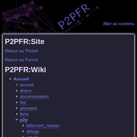
Aller au contenu
P2PFR:Site
Retour au Portail
Retour au Forum
P2PFR:Wiki
Accueil
accueil
divers
documentation
faq
glossaire
liens
p2p
bittorrent_reseau
deluge