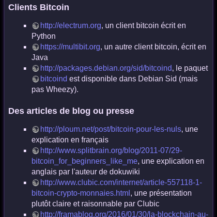
Clients Bitcoin
http://electrum.org
, un client bitcoin écrit en
Python
https://multibit.org
, un autre client bitcoin, écrit en
Java
http://packages.debian.org/sid/bitcoind
, le paquet
bitcoind
est disponible dans Debian Sid (mais
pas Wheezy).
Des articles de blog ou presse
http://ploum.net/post/bitcoin-pour-les-nuls
, une
explication en français
http://www.splitbrain.org/blog/2011-07/29-
bitcoin_for_beginners_like_me
, une explication en
anglais par l'auteur de dokuwiki
http://www.clubic.com/internet/article-557118-1-
bitcoin-crypto-monnaies.html
, une présentation
plutôt claire et raisonnable par Clubic
http://framablog.org/2016/01/30/la-blockchain-au-