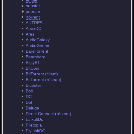
emule
napster
peersm
rtorrent
AUTRES
ApexDC
Ares
AudioGalaxy
AudioGnome
BareTorrent
Bearshare
BiglyBT
BitCoin
BitTorrent (client)
BitTorrent (réseau)
Blubster
Bob
DC
Dat
Deluge
Direct Connect (réseau)
EsikaltDc
Filetopia
FlyLinkDC