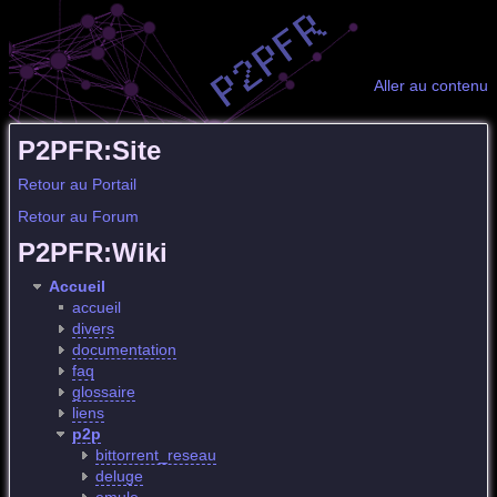
Aller au contenu
P2PFR:Site
Retour au Portail
Retour au Forum
P2PFR:Wiki
Accueil
accueil
divers
documentation
faq
glossaire
liens
p2p
bittorrent_reseau
deluge