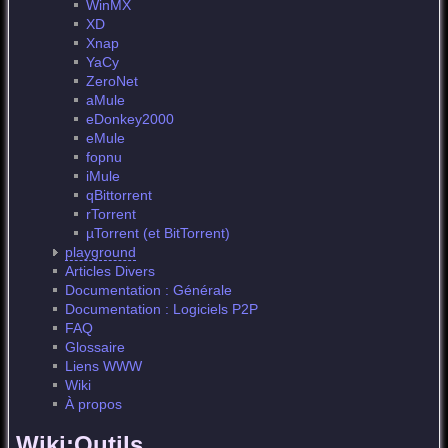
WinMX
XD
Xnap
YaCy
ZeroNet
aMule
eDonkey2000
eMule
fopnu
iMule
qBittorrent
rTorrent
µTorrent (et BitTorrent)
playground
Articles Divers
Documentation : Générale
Documentation : Logiciels P2P
FAQ
Glossaire
Liens WWW
Wiki
À propos
Wiki:Outils