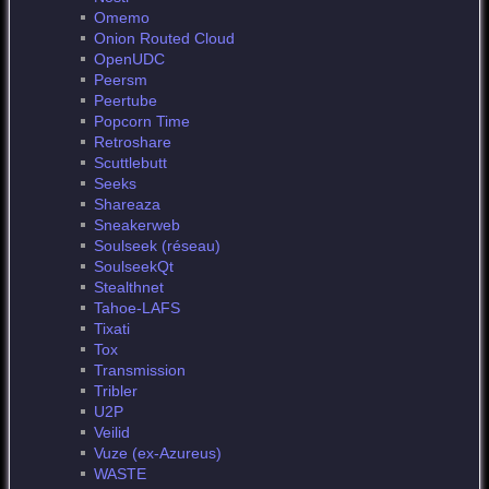
Omemo
Onion Routed Cloud
OpenUDC
Peersm
Peertube
Popcorn Time
Retroshare
Scuttlebutt
Seeks
Shareaza
Sneakerweb
Soulseek (réseau)
SoulseekQt
Stealthnet
Tahoe-LAFS
Tixati
Tox
Transmission
Tribler
U2P
Veilid
Vuze (ex-Azureus)
WASTE