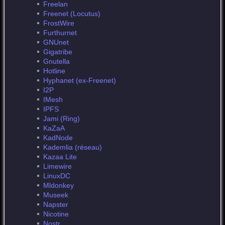
Freelan
Freenet (Locutus)
FrostWire
Furthurnet
GNUnet
Gigatribe
Gnutella
Hotline
Hyphanet (ex-Freenet)
I2P
IMesh
IPFS
Jami (Ring)
KaZaA
KadNode
Kademlia (réseau)
Kazaa Lite
Limewire
LinuxDC
Mldonkey
Museek
Napster
Nicotine
Nostr