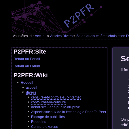
Vous êtes ici :
Accueil
»
Articles Divers
»
Selon quels critères choisir son F
P2PFR:Site
Se
Retour au Portail
Retour au Forum
Il fa
P2PFR:Wiki
Accueil
accueil
divers
censure-et-controle-sur-internet
contourner-la-censure
debat-site-liens-public-ou-prive
Aspects sociaux de la technologie Peer-To-Peer
Blocage de publicités
On p
Bouquins
crit
Censure exercée