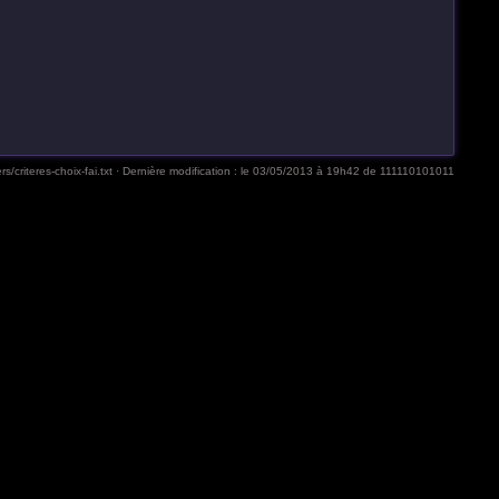
rs/criteres-choix-fai.txt
· Dernière modification :
le 03/05/2013 à 19h42
de
111110101011