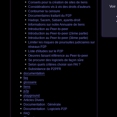
Conseils pour la création de sites de liens
Voir
Considérations vis à vis des droits d'auteurs
Contourner la censure
Documentaires traitant du P2P
Hadopi, Sacem, Sabam, ayants-droit
Informations sur notre Annuaire de liens
Introduction au Peer-to-peer
Introduction au Peer-to-peer (2ème partie)
Introduction au Peer-to-peer (3ème partie)
Limiter les risques de poursuites judiciaires sur
réseaux P2P
Liste d'études sur le P2P
Oeuvres faisant référence au Peer-to-peer
Se procurer des logiciels de façon sûre
Selon quels critères choisir son FAI ?
Subsistance de P2PFR
documentation
faq
glossaire
liens
p2p
playground
Articles Divers
Documentation : Générale
Documentation : Logiciels P2P
FAQ