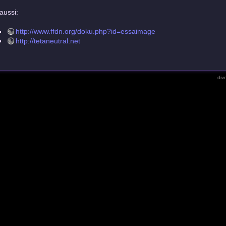
 aussi:
http://www.ffdn.org/doku.php?id=essaimage
http://tetaneutral.net
dive