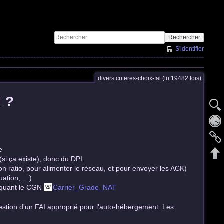
Rechercher
S'identifier
divers:criteres-choix-fai (lu 19482 fois)
I ?
e
si ça existe), donc du DPI
bon ratio, pour alimenter le réseau, et pour envoyer les ACK)
nuation, …)
atiquant le CGN
Carrier_Grade_NAT
uestion d'un FAI approprié pour l'auto-hébergement. Les