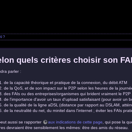
AI ?
lon quels critères choisir son FA
udra parler :
de la capacité théorique et pratique de la connexion, du débit ATM
de la QoS, et de son impact sur le P2P selon les heures de la journé
des FAIs ou des entreprises/organismes qui brident vraiment le P2P (
de l'importance d'avoir un taux d'upload satisfaisant (pour avoir un 
de la qualité de la ligne aDSL (distance par rapport au DSLAM, atté
de la neutralité du net, du minitel dans l'internet ; éviter les FAIs pr
eut aussi se rapporter
aux indications de cette page
, qui pose la q
ères devraient être sensiblement les mêmes: être des amis du réseau.