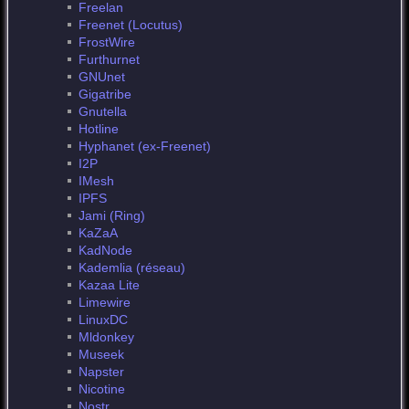
Freelan
Freenet (Locutus)
FrostWire
Furthurnet
GNUnet
Gigatribe
Gnutella
Hotline
Hyphanet (ex-Freenet)
I2P
IMesh
IPFS
Jami (Ring)
KaZaA
KadNode
Kademlia (réseau)
Kazaa Lite
Limewire
LinuxDC
Mldonkey
Museek
Napster
Nicotine
Nostr