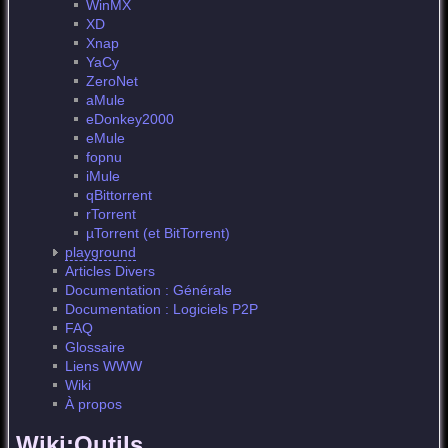
WinMX
XD
Xnap
YaCy
ZeroNet
aMule
eDonkey2000
eMule
fopnu
iMule
qBittorrent
rTorrent
µTorrent (et BitTorrent)
playground
Articles Divers
Documentation : Générale
Documentation : Logiciels P2P
FAQ
Glossaire
Liens WWW
Wiki
À propos
Wiki:Outils