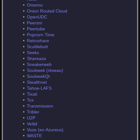
Omemo
Onion Routed Cloud
OpenUDC
Peersm
Peertube
Popcorn Time
Retroshare
Scuttlebutt
Seeks
Shareaza
Sneakerweb
Soulseek (réseau)
SoulseekQt
Stealthnet
Tahoe-LAFS
Tixati
Tox
Transmission
Tribler
U2P
Veilid
Vuze (ex-Azureus)
WASTE