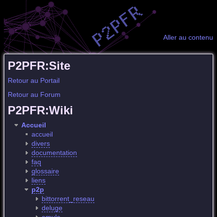
Aller au contenu
P2PFR:Site
Retour au Portail
Retour au Forum
P2PFR:Wiki
Accueil
accueil
divers
documentation
faq
glossaire
liens
p2p
bittorrent_reseau
deluge