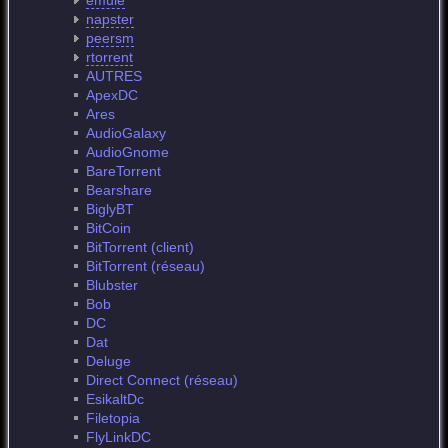
emule
napster
peersm
rtorrent
AUTRES
ApexDC
Ares
AudioGalaxy
AudioGnome
BareTorrent
Bearshare
BiglyBT
BitCoin
BitTorrent (client)
BitTorrent (réseau)
Blubster
Bob
DC
Dat
Deluge
Direct Connect (réseau)
EsikaltDc
Filetopia
FlyLinkDC