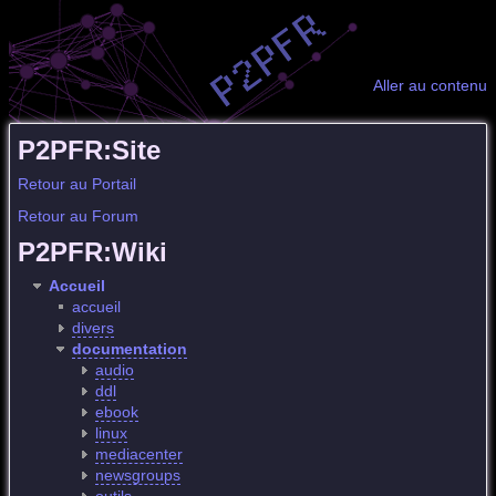
Aller au contenu
P2PFR:Site
Retour au Portail
Retour au Forum
P2PFR:Wiki
Accueil
accueil
divers
documentation
audio
ddl
ebook
linux
mediacenter
newsgroups