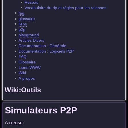
Réseau
Vocabulaire du rip et règles pour les releases
faq
glossaire
liens
p2p
playground
Articles Divers
Documentation : Générale
Documentation : Logiciels P2P
FAQ
Glossaire
Liens WWW
Wiki
À propos
Wiki:Outils
Simulateurs P2P
A creuser.