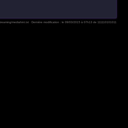
reaming/mediahint.txt
· Dernière modification :
le 09/03/2015 à 07h13
de
111110101011