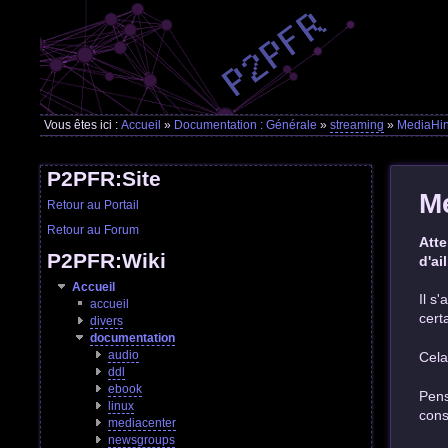
Vous êtes ici :
Accueil
»
Documentation : Générale
»
streaming
»
MediaHin
P2PFR:Site
M
Retour au Portail
Retour au Forum
Atte
P2PFR:Wiki
d'ai
Accueil
Il s
accueil
cert
divers
documentation
audio
Cela
ddl
ebook
Pens
linux
cons
mediacenter
newsgroups