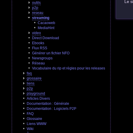
Le si
outils
p2p
reseau
streaming
Cacaoweb
MediaHint
video
Direct Download
Ebooks
Flux RSS
Générer un fichier NFO
Newsgroups
Réseau
Vocabulaire du rip et règles pour les releases
faq
glossaire
liens
p2p
playground
Articles Divers
Documentation : Générale
Documentation : Logiciels P2P
FAQ
Glossaire
Liens WWW
Wiki