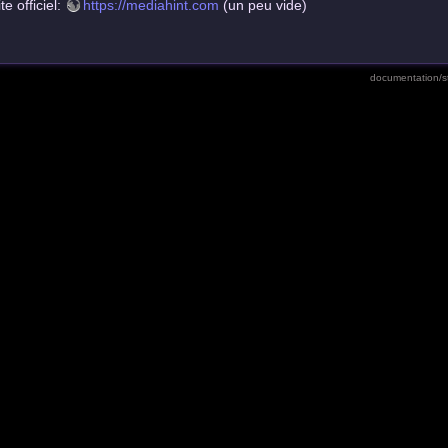
te officiel:
https://mediahint.com
(un peu vide)
documentation/st