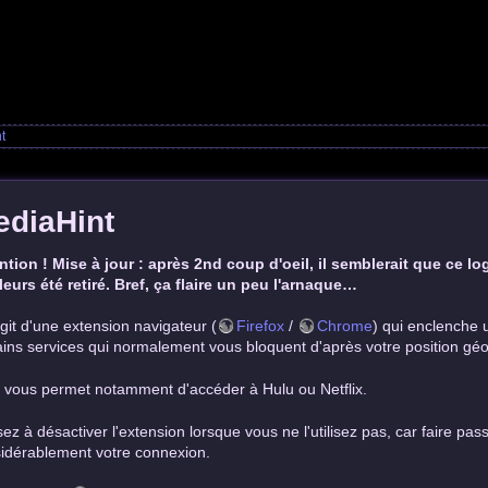
t
ediaHint
ntion ! Mise à jour : après 2nd coup d'oeil, il semblerait que ce log
lleurs été retiré. Bref, ça flaire un peu l'arnaque…
'agit d'une extension navigateur (
Firefox
/
Chrome
) qui enclenche 
ains services qui normalement vous bloquent d'après votre position gé
 vous permet notamment d'accéder à Hulu ou Netflix.
ez à désactiver l'extension lorsque vous ne l'utilisez pas, car faire pass
idérablement votre connexion.