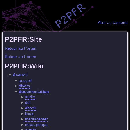
Aller au contenu
P2PFR:Site
Retour au Portail
Retour au Forum
P2PFR:Wiki
Accueil
accueil
divers
documentation
audio
ddl
ebook
linux
mediacenter
newsgroups