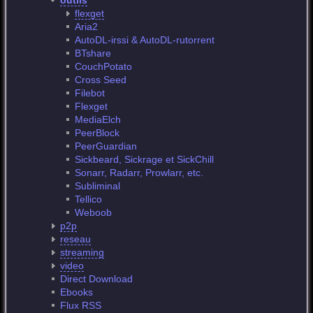
outils
flexget
Aria2
AutoDL-irssi & AutoDL-rutorrent
BTshare
CouchPotato
Cross Seed
Filebot
Flexget
MediaElch
PeerBlock
PeerGuardian
Sickbeard, Sickrage et SickChill
Sonarr, Radarr, Prowlarr, etc.
Subliminal
Tellico
Weboob
p2p
reseau
streaming
video
Direct Download
Ebooks
Flux RSS