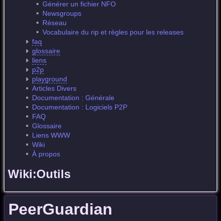
Générer un fichier NFO
Newsgroups
Réseau
Vocabulaire du rip et règles pour les releases
faq
glossaire
liens
p2p
playground
Articles Divers
Documentation : Générale
Documentation : Logiciels P2P
FAQ
Glossaire
Liens WWW
Wiki
À propos
Wiki:Outils
PeerGuardian