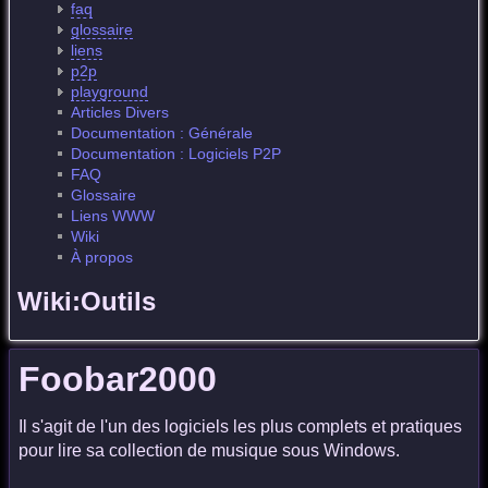
faq
glossaire
liens
p2p
playground
Articles Divers
Documentation : Générale
Documentation : Logiciels P2P
FAQ
Glossaire
Liens WWW
Wiki
À propos
Wiki:Outils
Foobar2000
Il s'agit de l'un des logiciels les plus complets et pratiques
pour lire sa collection de musique sous Windows.