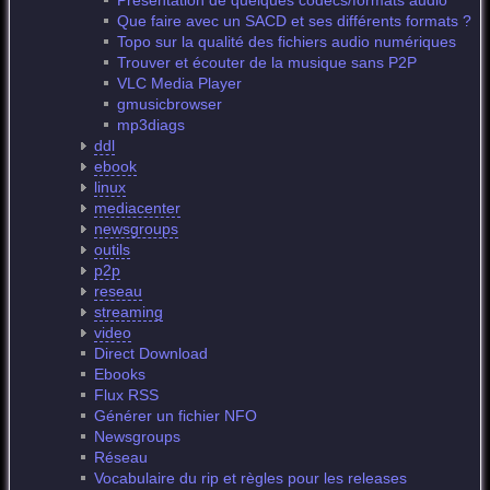
Présentation de quelques codecs/formats audio
Que faire avec un SACD et ses différents formats ?
Topo sur la qualité des fichiers audio numériques
Trouver et écouter de la musique sans P2P
VLC Media Player
gmusicbrowser
mp3diags
ddl
ebook
linux
mediacenter
newsgroups
outils
p2p
reseau
streaming
video
Direct Download
Ebooks
Flux RSS
Générer un fichier NFO
Newsgroups
Réseau
Vocabulaire du rip et règles pour les releases