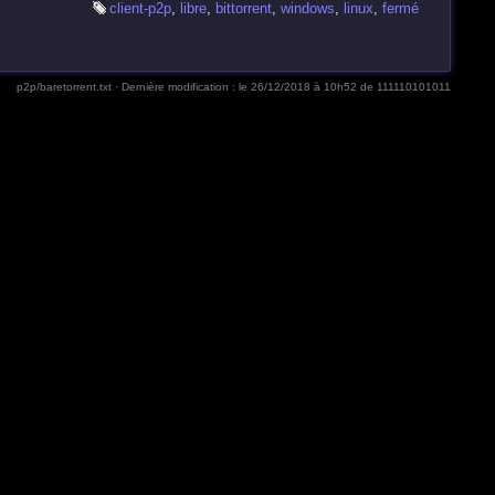
client-p2p
,
libre
,
bittorrent
,
windows
,
linux
,
fermé
p2p/baretorrent.txt
· Dernière modification :
le 26/12/2018 à 10h52
de
111110101011