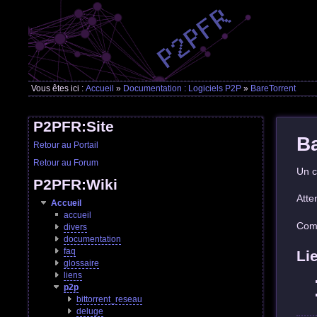
Vous êtes ici :
Accueil
»
Documentation : Logiciels P2P
»
BareTorrent
P2PFR:Site
Ba
Retour au Portail
Retour au Forum
Un c
P2PFR:Wiki
Atte
Accueil
accueil
Comm
divers
documentation
faq
Li
glossaire
liens
p2p
bittorrent_reseau
deluge