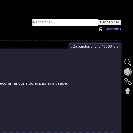
Rechercher
S'identifier
p2p:baretorrent (lu 46160 fois)
us recommandons donc pas son usage.