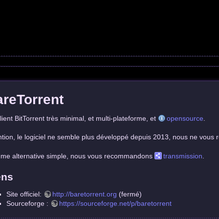
reTorrent
lient BitTorrent très minimal, et multi-plateforme, et
opensource
.
ntion, le logiciel ne semble plus développé depuis 2013, nous ne vo
e alternative simple, nous vous recommandons
transmission
.
ens
Site officiel:
http://baretorrent.org
(fermé)
Sourceforge :
https://sourceforge.net/p/baretorrent