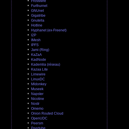
FrostWire
Furthurnet
GNUnet
Gigatribe
Gnutella
Hotline
Hyphanet (ex-Freenet)
I2P
IMesh
IPFS
Jami (Ring)
KaZaA
KadNode
Kademlia (réseau)
Kazaa Lite
Limewire
LinuxDC
Mldonkey
Museek
Napster
Nicotine
Nostr
Omemo
Onion Routed Cloud
OpenUDC
Peersm
Peertube