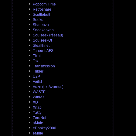
Popcorn Time
Retroshare
Scuttlebutt
Seeks
Shareaza
Sneakerweb
Soulseek (réseau)
SoulseekQt
Stealthnet
Tahoe-LAFS
Tixati
Tox
Transmission
Tribler
U2P
Veilid
Vuze (ex-Azureus)
WASTE
WinMX
XD
Xnap
YaCy
ZeroNet
aMule
eDonkey2000
eMule