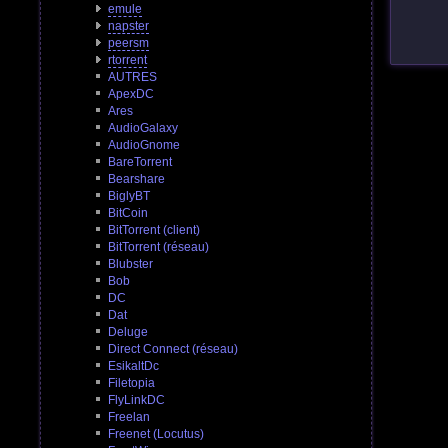
emule
napster
peersm
rtorrent
AUTRES
ApexDC
Ares
AudioGalaxy
AudioGnome
BareTorrent
Bearshare
BiglyBT
BitCoin
BitTorrent (client)
BitTorrent (réseau)
Blubster
Bob
DC
Dat
Deluge
Direct Connect (réseau)
EsikaltDc
Filetopia
FlyLinkDC
Freelan
Freenet (Locutus)