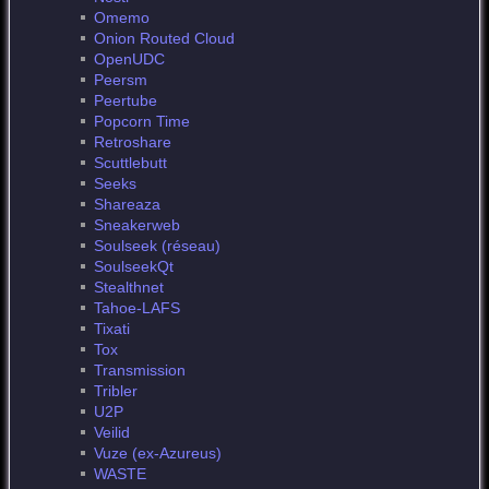
Omemo
Onion Routed Cloud
OpenUDC
Peersm
Peertube
Popcorn Time
Retroshare
Scuttlebutt
Seeks
Shareaza
Sneakerweb
Soulseek (réseau)
SoulseekQt
Stealthnet
Tahoe-LAFS
Tixati
Tox
Transmission
Tribler
U2P
Veilid
Vuze (ex-Azureus)
WASTE