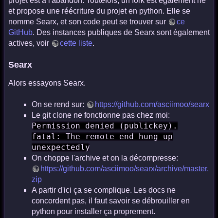
projet est à l'abandon. Toutefois, un fork est également né
et propose une réécriture du projet en python. Elle se
nomme Searx, et son code peut se trouver sur
ce
GitHub
. Des instances publiques de Searx sont également
actives, voir
cette liste
.
Searx
Alors essayons Searx.
On se rend sur:
https://github.com/asciimoo/searx
Le git clone ne fonctionne pas chez moi:
Permission denied (publickey).
fatal: The remote end hung up
unexpectedly
On choppe l'archive et on la décompresse:
https://github.com/asciimoo/searx/archive/master.
zip
A partir d'ici ça se complique. Les docs ne
concordent pas, il faut savoir se débrouiller en
python pour installer ça proprement.