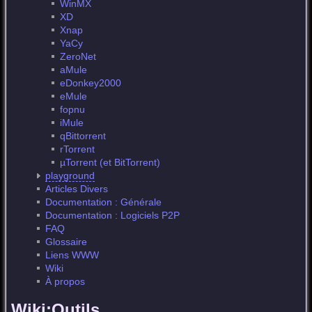
WinMX
XD
Xnap
YaCy
ZeroNet
aMule
eDonkey2000
eMule
fopnu
iMule
qBittorrent
rTorrent
µTorrent (et BitTorrent)
playground
Articles Divers
Documentation : Générale
Documentation : Logiciels P2P
FAQ
Glossaire
Liens WWW
Wiki
À propos
Wiki:Outils