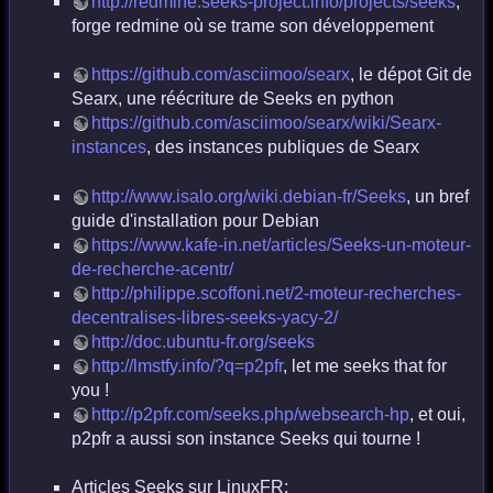
http://redmine.seeks-project.info/projects/seeks
,
forge redmine où se trame son développement
https://github.com/asciimoo/searx
, le dépot Git de
Searx, une réécriture de Seeks en python
https://github.com/asciimoo/searx/wiki/Searx-
instances
, des instances publiques de Searx
http://www.isalo.org/wiki.debian-fr/Seeks
, un bref
guide d'installation pour Debian
https://www.kafe-in.net/articles/Seeks-un-moteur-
de-recherche-acentr/
http://philippe.scoffoni.net/2-moteur-recherches-
decentralises-libres-seeks-yacy-2/
http://doc.ubuntu-fr.org/seeks
http://lmstfy.info/?q=p2pfr
, let me seeks that for
you !
http://p2pfr.com/seeks.php/websearch-hp
, et oui,
p2pfr a aussi son instance Seeks qui tourne !
Articles Seeks sur LinuxFR: