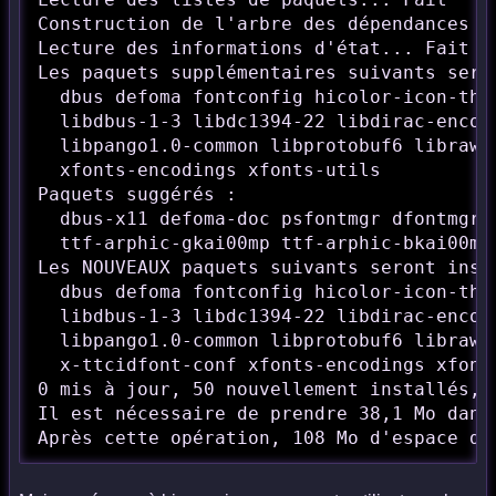
Construction de l'arbre des dépendances   
Lecture des informations d'état... Fait

Les paquets supplémentaires suivants seron
  dbus defoma fontconfig hicolor-icon-the
  libdbus-1-3 libdc1394-22 libdirac-encod
  libpango1.0-common libprotobuf6 libraw1
  xfonts-encodings xfonts-utils

Paquets suggérés :

  dbus-x11 defoma-doc psfontmgr dfontmgr 
  ttf-arphic-gkai00mp ttf-arphic-bkai00mp 
Les NOUVEAUX paquets suivants seront insta
  dbus defoma fontconfig hicolor-icon-the
  libdbus-1-3 libdc1394-22 libdirac-encod
  libpango1.0-common libprotobuf6 libraw1
  x-ttcidfont-conf xfonts-encodings xfonts
0 mis à jour, 50 nouvellement installés, 
Il est nécessaire de prendre 38,1 Mo dans 
Après cette opération, 108 Mo d'espace di