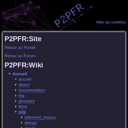
Aller au contenu
P2PFR:Site
Retour au Portail
Retour au Forum
P2PFR:Wiki
Accueil
accueil
divers
documentation
faq
glossaire
liens
p2p
bittorrent_reseau
deluge