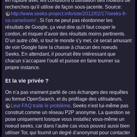
en rupture avec les conditions d'utilisation des moteurs de
recherches qu'il utilise de façon sous-jacente. Source:
http://www.seeks-project.info/site/2012/02/17/seeks-fr-
va-sameliorer/
. Si l'on ne peut pas réordonner les
résultats de Google, ça veut dire qu'il faut couper le
cordon, et risquer d'avoir des résultats moins pertinents.
D'un autre côté, si tout le monde s'y met, ce serait amusant
de voir Google faire la chasse à chacun des noeuds
Seeks. En attendant, il pourrait être intéressant que
chacun s'accapare l'outil et puisse en faire tourner sa
propre instance.
Et la vie privée ?
On n'a pas vraiment parlé de ces échanges des requêtes
au format OpenSearch, et du profilage des utilisateurs.
Leur FAQ traite le problème
. Seeks n'est lui-même pas
construit comme un réseau P2P anonyme. La question se
pose uniquement losrque vous installez vous-même un
noeud seeks, car dans l'autre cas vous pouvez aussi bien
utiliser Tor, qui fournit un degré d'anonymat pour contacter