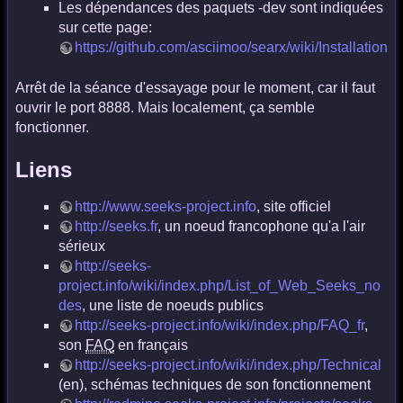
Les dépendances des paquets -dev sont indiquées
sur cette page:
https://github.com/asciimoo/searx/wiki/Installation
Arrêt de la séance d'essayage pour le moment, car il faut
ouvrir le port 8888. Mais localement, ça semble
fonctionner.
Liens
http://www.seeks-project.info
, site officiel
http://seeks.fr
, un noeud francophone qu'a l'air
sérieux
http://seeks-
project.info/wiki/index.php/List_of_Web_Seeks_no
des
, une liste de noeuds publics
http://seeks-project.info/wiki/index.php/FAQ_fr
,
son
FAQ
en français
http://seeks-project.info/wiki/index.php/Technical
(en), schémas techniques de son fonctionnement