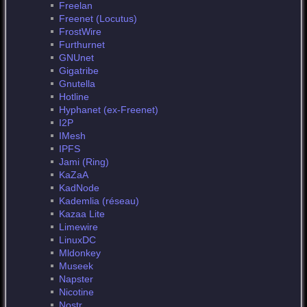
Freelan
Freenet (Locutus)
FrostWire
Furthurnet
GNUnet
Gigatribe
Gnutella
Hotline
Hyphanet (ex-Freenet)
I2P
IMesh
IPFS
Jami (Ring)
KaZaA
KadNode
Kademlia (réseau)
Kazaa Lite
Limewire
LinuxDC
Mldonkey
Museek
Napster
Nicotine
Nostr