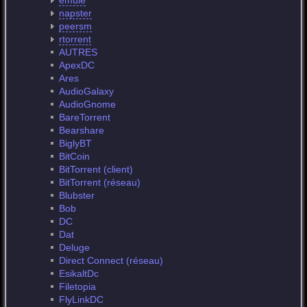
emule
napster
peersm
rtorrent
AUTRES
ApexDC
Ares
AudioGalaxy
AudioGnome
BareTorrent
Bearshare
BiglyBT
BitCoin
BitTorrent (client)
BitTorrent (réseau)
Blubster
Bob
DC
Dat
Deluge
Direct Connect (réseau)
EsikaltDc
Filetopia
FlyLinkDC