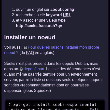
ouvrir un onglet sur
about:config
rechercher la clé
keyword.
URL
et y associer une valeur type
http://seeks.fr/search?q=
Installer un noeud
Voir aussi:
Pour quelles raisons installer mon propre
noeud ?
(du
FAQ
en anglais)
Seeks n'est pas présent dans les dépots Debian, mais
dans un
dépot à part
. La liste des dépendances n'est
quand même pas très gentille pour un environnement
serveur, parmi la liste ci-dessous seuls quelques paquets
sont des «recommandations» dont on pourrait se
dispenser: (sous Squeeze)
# apt-get install seeks-experimental

Lecture des listes de paquets... Fait
