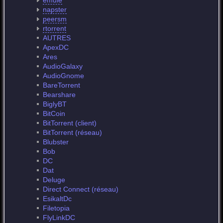
emule
napster
peersm
rtorrent
AUTRES
ApexDC
Ares
AudioGalaxy
AudioGnome
BareTorrent
Bearshare
BiglyBT
BitCoin
BitTorrent (client)
BitTorrent (réseau)
Blubster
Bob
DC
Dat
Deluge
Direct Connect (réseau)
EsikaltDc
Filetopia
FlyLinkDC