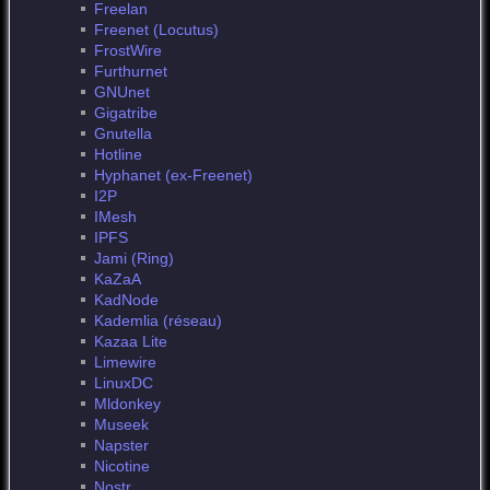
Freelan
Freenet (Locutus)
FrostWire
Furthurnet
GNUnet
Gigatribe
Gnutella
Hotline
Hyphanet (ex-Freenet)
I2P
IMesh
IPFS
Jami (Ring)
KaZaA
KadNode
Kademlia (réseau)
Kazaa Lite
Limewire
LinuxDC
Mldonkey
Museek
Napster
Nicotine
Nostr