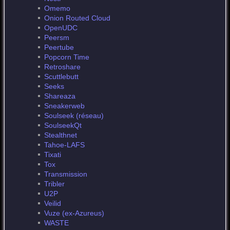
Omemo
Onion Routed Cloud
OpenUDC
Peersm
Peertube
Popcorn Time
Retroshare
Scuttlebutt
Seeks
Shareaza
Sneakerweb
Soulseek (réseau)
SoulseekQt
Stealthnet
Tahoe-LAFS
Tixati
Tox
Transmission
Tribler
U2P
Veilid
Vuze (ex-Azureus)
WASTE