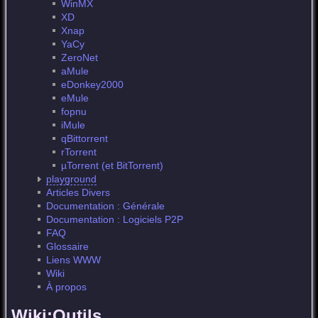
WinMX
XD
Xnap
YaCy
ZeroNet
aMule
eDonkey2000
eMule
fopnu
iMule
qBittorrent
rTorrent
µTorrent (et BitTorrent)
playground
Articles Divers
Documentation : Générale
Documentation : Logiciels P2P
FAQ
Glossaire
Liens WWW
Wiki
À propos
Wiki:Outils