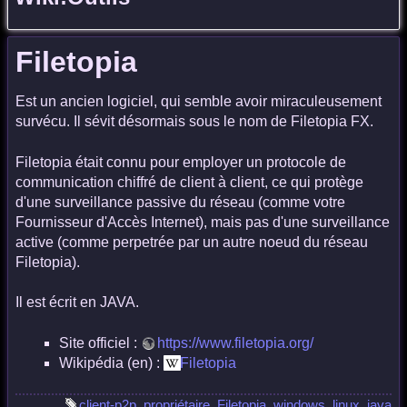
Filetopia
Est un ancien logiciel, qui semble avoir miraculeusement
survécu. Il sévit désormais sous le nom de Filetopia FX.
Filetopia était connu pour employer un protocole de
communication chiffré de client à client, ce qui protège
d'une surveillance passive du réseau (comme votre
Fournisseur d'Accès Internet), mais pas d'une surveillance
active (comme perpetrée par un autre noeud du réseau
Filetopia).
Il est écrit en JAVA.
Site officiel :
https://www.filetopia.org/
Wikipédia (en) :
Filetopia
client-p2p
,
propriétaire
,
Filetopia
,
windows
,
linux
,
java