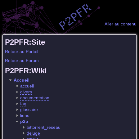
Aller au contenu
P2PFR:Site
Retour au Portail
Retour au Forum
P2PFR:Wiki
Accueil
accueil
divers
documentation
faq
glossaire
liens
p2p
bittorrent_reseau
deluge