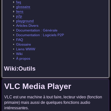
faq
glossaire
liens
p2p
playground
Articles Divers
Documentation : Générale
Documentation : Logiciels P2P
FAQ
Glossaire
Liens WWW
Wiki
À propos
Wiki:Outils
VLC Media Player
VLC est une machine à tout faire, lecteur video (fonction
primaire) mais aussi de quelques fonctions audio
intéressantes.