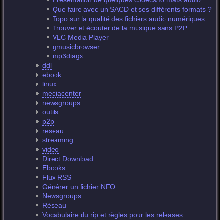
Présentation de quelques codecs/formats audio
Que faire avec un SACD et ses différents formats ?
Topo sur la qualité des fichiers audio numériques
Trouver et écouter de la musique sans P2P
VLC Media Player
gmusicbrowser
mp3diags
ddl
ebook
linux
mediacenter
newsgroups
outils
p2p
reseau
streaming
video
Direct Download
Ebooks
Flux RSS
Générer un fichier NFO
Newsgroups
Réseau
Vocabulaire du rip et règles pour les releases