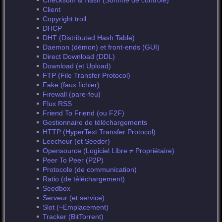
Checksum & Hash (Somme de contrôle)
Client
Copyright troll
DHCP
DHT (Distributed Hash Table)
Daemon (démon) et front-ends (GUI)
Direct Download (DDL)
Download (et Upload)
FTP (File Transfer Protocol)
Fake (faux fichier)
Firewall (pare-feu)
Flux RSS
Friend To Friend (ou F2F)
Gestionnaire de téléchargements
HTTP (HyperText Transfer Protocol)
Leecheur (et Seeder)
Opensource (Logiciel Libre ≠ Propriétaire)
Peer To Peer (P2P)
Protocole (de communication)
Ratio (de téléchargement)
Seedbox
Serveur (et service)
Slot (~Emplacement)
Tracker (BitTorrent)