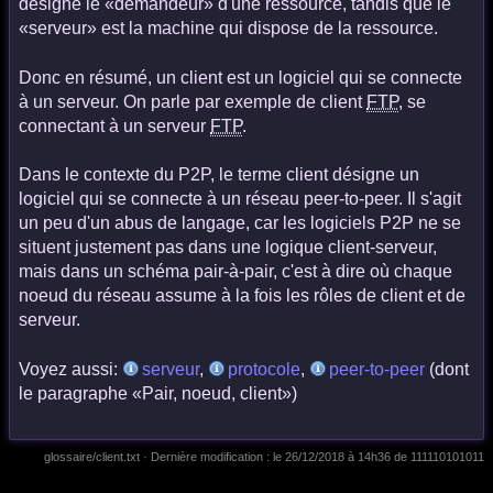
désigne le «demandeur» d'une ressource, tandis que le
«serveur» est la machine qui dispose de la ressource.
Donc en résumé, un client est un logiciel qui se connecte
à un serveur. On parle par exemple de client
FTP
, se
connectant à un serveur
FTP
.
Dans le contexte du P2P, le terme client désigne un
logiciel qui se connecte à un réseau peer-to-peer. Il s'agit
un peu d'un abus de langage, car les logiciels P2P ne se
situent justement pas dans une logique client-serveur,
mais dans un schéma pair-à-pair, c'est à dire où chaque
noeud du réseau assume à la fois les rôles de client et de
serveur.
Voyez aussi:
serveur
,
protocole
,
peer-to-peer
(dont
le paragraphe «Pair, noeud, client»)
glossaire/client.txt
· Dernière modification :
le 26/12/2018 à 14h36
de
111110101011