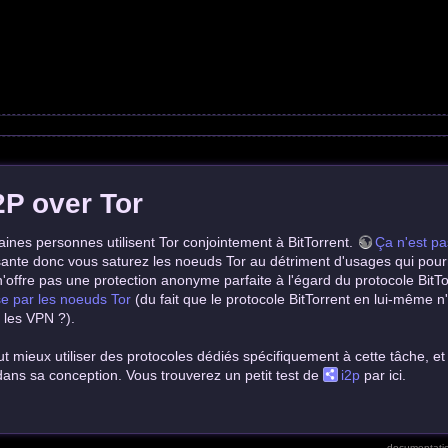
P over Tor
aines personnes utilisent Tor conjointement à BitTorrent.
Ça n'est p
ante donc vous saturez les noeuds Tor au détriment d'usages qui pourra
n'offre pas une protection anonyme parfaite à l'égard du protocole BitT
e par les noeuds Tor
(du fait que le protocole BitTorrent en lui-mêm
 les VPN ?).
aut mieux utiliser des protocoles dédiés spécifiquement à cette tâche, et 
dans sa conception. Vous trouverez un petit test de
i2p
par ici.
documentatio