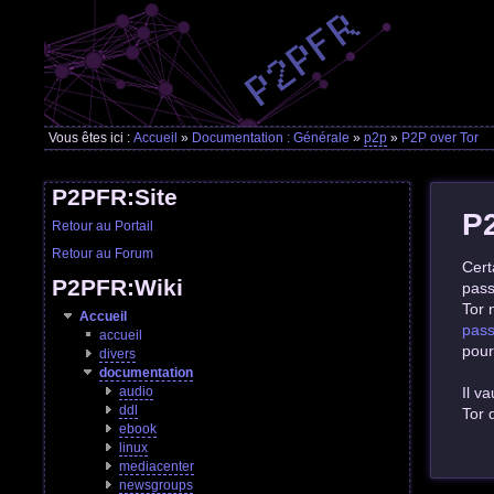
Vous êtes ici :
Accueil
»
Documentation : Générale
»
p2p
»
P2P over Tor
P2PFR:Site
P2
Retour au Portail
Retour au Forum
Cert
P2PFR:Wiki
pass
Tor 
Accueil
pass
accueil
pour
divers
documentation
audio
Il v
ddl
Tor 
ebook
linux
mediacenter
newsgroups