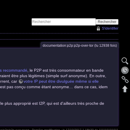
Rechercher
S'identifier
documentation:p2p:p2p-over-tor (lu 12938 fois)
as recommandé
, le P2P est très consommateur en bande
ient être plus légitimes (simple surf anonyme). En outre,
orrent, car
votre IP peut être divulguée même si elle
e n'est pas conçu comme étant anonyme… dans ce cas, idem
le plus approprié est I2P, qui est d'ailleurs très proche de
n/p2p/p2p-over-tor.txt
· Dernière modification :
le 17/10/2017 à 18h33
de
111110101011