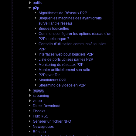
outils
p2p
Algorithmes de Réseaux P2P
Bloquer les machines des ayant-droits
surveillant le réseau
Briques logicielles
Comment configurer les options réseau d'un
P2P quelconque ?
Conseils d'utilisation communs à tous les
P2P
Interfaces web pour logiciels P2P
Liste de ports utilisés par les P2P
Monitoring de réseaux P2P
Monter artificiellement son ratio
P2P over Tor
Simulateurs P2P
Streaming de videos en P2P
reseau
streaming
video
Direct Download
Ebooks
Flux RSS
Générer un fichier NFO
Newsgroups
Réseau