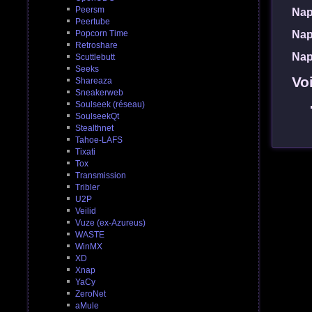
Peersm
Nap
Peertube
Popcorn Time
Nap
Retroshare
Nap
Scuttlebutt
Seeks
Vo
Shareaza
Sneakerweb
Soulseek (réseau)
SoulseekQt
Stealthnet
Tahoe-LAFS
Tixati
Tox
Transmission
Tribler
U2P
Veilid
Vuze (ex-Azureus)
WASTE
WinMX
XD
Xnap
YaCy
ZeroNet
aMule