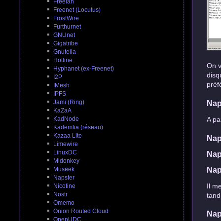
Freelan
Freenet (Locutus)
FrostWire
Furthurnet
GNUnet
Gigatribe
Gnutella
Hotline
On v
Hyphanet (ex-Freenet)
disq
I2P
préf
IMesh
IPFS
Jami (Ring)
Nap
KaZaA
KadNode
A pa
Kademlia (réseau)
Kazaa Lite
Nap
Limewire
LinuxDC
Nap
Mldonkey
Nap
Museek
Napster
Il m
Nicotine
Nostr
tand
Omemo
Onion Routed Cloud
Nap
OpenUDC