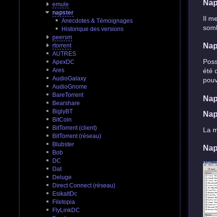
Nap
emule
napster
Il m
Anecdotes & Témoignages
somb
Historique des versions
peersm
Nap
rtorrent
AUTRES
Poss
ApexDC
Ares
été 
AudioGalaxy
pouv
AudioGnome
BareTorrent
Nap
Bearshare
BiglyBT
Nap
BitCoin
BitTorrent (client)
La m
BitTorrent (réseau)
Blubster
Nap
Bob
DC
Dat
Deluge
Direct Connect (réseau)
EsikaltDc
Filetopia
FlyLinkDC