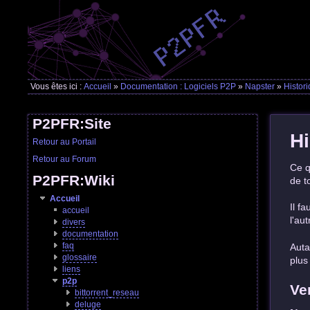
Vous êtes ici :
Accueil
»
Documentation : Logiciels P2P
»
Napster
»
Histor
P2PFR:Site
Hi
Retour au Portail
Retour au Forum
Ce q
P2PFR:Wiki
de t
Accueil
Il f
accueil
l'aut
divers
documentation
faq
Auta
glossaire
plus
liens
p2p
Ve
bittorrent_reseau
deluge