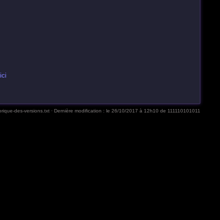
ici
orique-des-versions.txt
· Dernière modification :
le 26/10/2017 à 12h10
de
111110101011