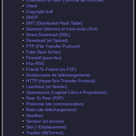
Checksum & Hash (Somme de contrôle)
Client
Copyright troll
DHCP
DHT (Distributed Hash Table)
Daemon (démon) et front-ends (GUI)
Direct Download (DDL)
Download (et Upload)
FTP (File Transfer Protocol)
Fake (faux fichier)
Firewall (pare-feu)
Flux RSS
Friend To Friend (ou F2F)
Gestionnaire de téléchargements
HTTP (HyperText Transfer Protocol)
Leecheur (et Seeder)
Opensource (Logiciel Libre ≠ Propriétaire)
Peer To Peer (P2P)
Protocole (de communication)
Ratio (de téléchargement)
Seedbox
Serveur (et service)
Slot (~Emplacement)
Tracker (BitTorrent)