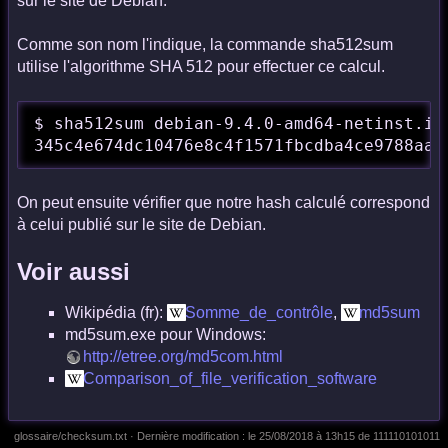
sur le site de Debian.
Comme son nom l'indique, la commande sha512sum
utilise l'algorithme SHA 512 pour effectuer ce calcul.
$ sha512sum debian-9.4.0-amd64-netinst.iso
345c4e674dc10476e8c4f1571fbcdba4ce9788aa5
On peut ensuite vérifier que notre hash calculé correspond
à celui publié sur le site de Debian.
Voir aussi
Wikipédia (fr):
Somme_de_contrôle
,
md5sum
md5sum.exe pour Windows:
http://etree.org/md5com.html
Comparison_of_file_verification_software
glossaire/checksum.txt
· Dernière modification :
le 25/08/2018 à 13h15
de
111110101011