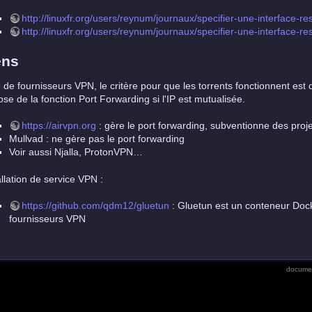
http://linuxfr.org/users/reynum/journaux/specifier-une-interface-
http://linuxfr.org/users/reynum/journaux/specifier-une-interface-
ens
e de fournisseurs VPN, le critère pour que les torrents fonctionnent est
ose de la fonction Port Forwarding si l'IP est mutualisée.
https://airvpn.org
: gère le port forwarding, subventionne des projets
Mullvad : ne gère pas le port forwarding
Voir aussi Njalla, ProtonVPN…
allation de service VPN :
https://github.com/qdm12/gluetun
: Gluetun est un conteneur Dock
fournisseurs VPN
documen