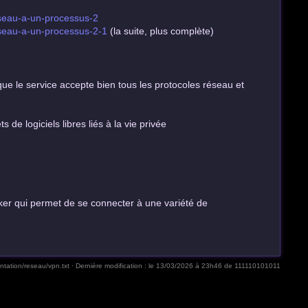
reseau-a-un-processus-2
reseau-a-un-processus-2-1
(la suite, plus complète)
 que le service accepte bien tous les protocoles réseau et
 de logiciels libres liés à la vie privée
er qui permet de se connecter à une variété de
tation/reseau/vpn.txt
· Dernière modification :
le 13/03/2026 à 23h46
de
111110101011