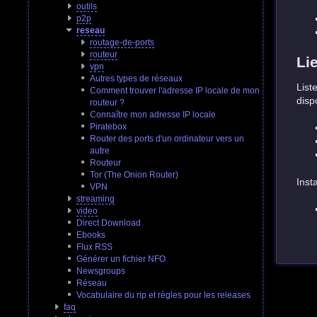
outils
p2p
reseau
routage-de-ports
routeur
Li
vpn
Autres types de réseaux
List
Comment trouver l'adresse IP locale de mon
disp
routeur ?
Connaître mon adresse IP locale
Piratebox
Router des ports d'un ordinateur vers un
autre
Routeur
Tor (The Onion Router)
Inst
VPN
streaming
video
Direct Download
Ebooks
Flux RSS
Générer un fichier NFO
Newsgroups
Réseau
Vocabulaire du rip et règles pour les releases
faq