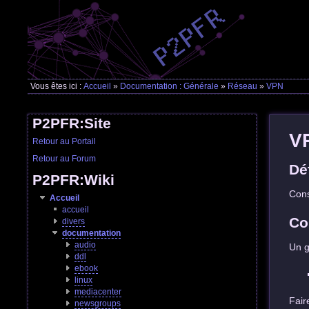
Vous êtes ici :
Accueil
»
Documentation : Générale
»
Réseau
»
VPN
P2PFR:Site
V
Retour au Portail
Retour au Forum
Dé
P2PFR:Wiki
Cons
Accueil
accueil
Co
divers
documentation
audio
Un g
ddl
ebook
linux
mediacenter
Fair
newsgroups