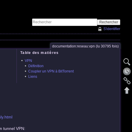
Rechercher
S'identifier
documentation:reseau:vpn (lu 30795 fois)
Table des matières
VPN
Définition
Coupler un VPN à BitTorrent
Liens
ly.html
 un tunnel VPN: