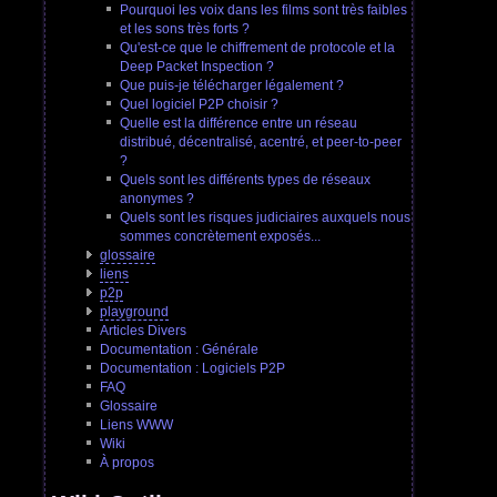
Pourquoi les voix dans les films sont très faibles
et les sons très forts ?
Qu'est-ce que le chiffrement de protocole et la
Deep Packet Inspection ?
Que puis-je télécharger légalement ?
Quel logiciel P2P choisir ?
Quelle est la différence entre un réseau
distribué, décentralisé, acentré, et peer-to-peer
?
Quels sont les différents types de réseaux
anonymes ?
Quels sont les risques judiciaires auxquels nous
sommes concrètement exposés...
glossaire
liens
p2p
playground
Articles Divers
Documentation : Générale
Documentation : Logiciels P2P
FAQ
Glossaire
Liens WWW
Wiki
À propos