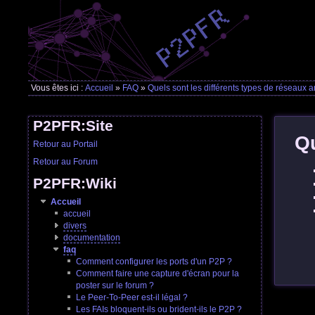
Vous êtes ici :
Accueil
»
FAQ
»
Quels sont les différents types de réseaux
P2PFR:Site
Qu
Retour au Portail
Retour au Forum
P2PFR:Wiki
Accueil
accueil
divers
documentation
faq
Comment configurer les ports d'un P2P ?
Comment faire une capture d'écran pour la
poster sur le forum ?
Le Peer-To-Peer est-il légal ?
Les FAIs bloquent-ils ou brident-ils le P2P ?