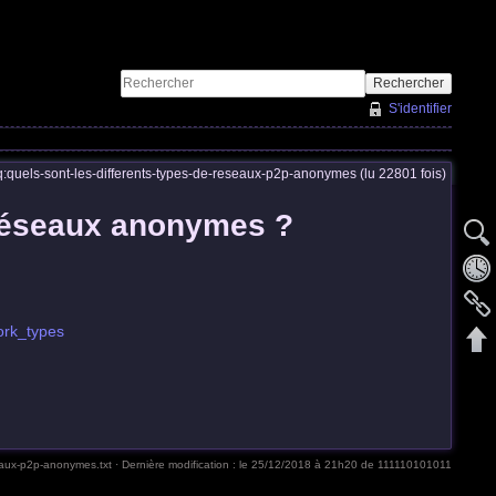
Rechercher
S'identifier
q:quels-sont-les-differents-types-de-reseaux-p2p-anonymes (lu 22801 fois)
 réseaux anonymes ?
rk_types
seaux-p2p-anonymes.txt
· Dernière modification :
le 25/12/2018 à 21h20
de
111110101011