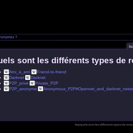
 anonymes ?
fa
els sont les différents types de
Ami_à_ami
Friend-to-friend
Darknet
Darknet
P2P_privé
Private_P2P
P2P_anonyme
Anonymous_P2P#Opennet_and_darknet_netwo
faq/quels-sont-les-differents-types-de-re