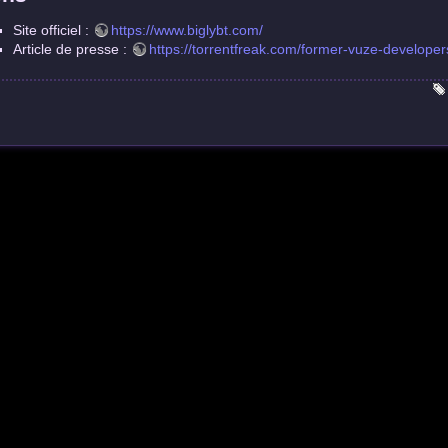
Site officiel :
https://www.biglybt.com/
Article de presse :
https://torrentfreak.com/former-vuze-develope