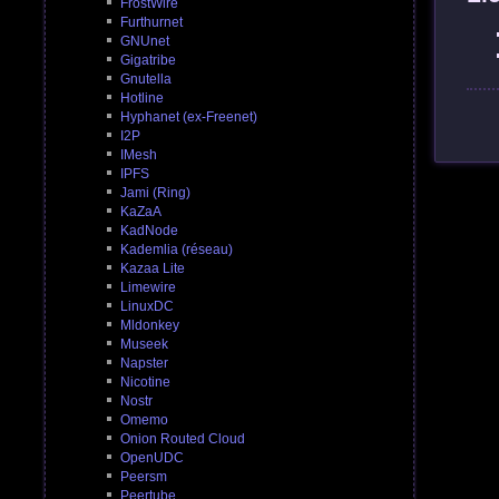
FrostWire
Furthurnet
GNUnet
Gigatribe
Gnutella
Hotline
Hyphanet (ex-Freenet)
I2P
IMesh
IPFS
Jami (Ring)
KaZaA
KadNode
Kademlia (réseau)
Kazaa Lite
Limewire
LinuxDC
Mldonkey
Museek
Napster
Nicotine
Nostr
Omemo
Onion Routed Cloud
OpenUDC
Peersm
Peertube