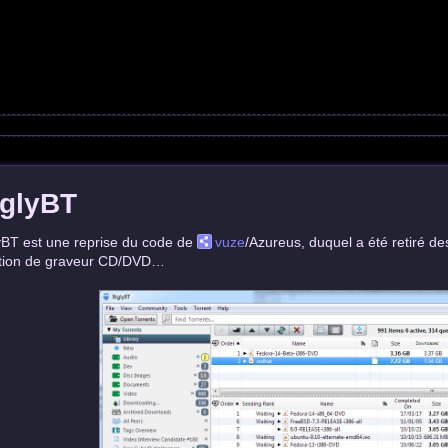
iglyBT
yBT est une reprise du code de
vuze
/Azureus, duquel a été retiré des
tion de graveur CD/DVD…