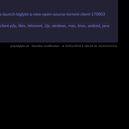
rs-launch-biglybt-a-new-open-source-torrent-client-170803
client-p2p
,
libre
,
bittorrent
,
i2p
,
windows
,
mac
,
linux
,
android
,
java
p2p/biglybt.txt
· Dernière modification :
le 02/01/2019 à 16h29
de
111110101011