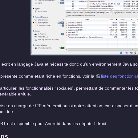
st écrit en langage Java et nécessite donc qu'un environnement Java soit
e présente comme étant riche en fonctions, voir la
liste des fonctionna
articulier, les fonctionnalités “sociales”, permettant de commenter les t
énérable eMule.
rise en charge de I2P mériterait aussi notre attention, car disposer d'
e idée.
yBT est disponible pour Androïd dans les dépots f-droid.
ens