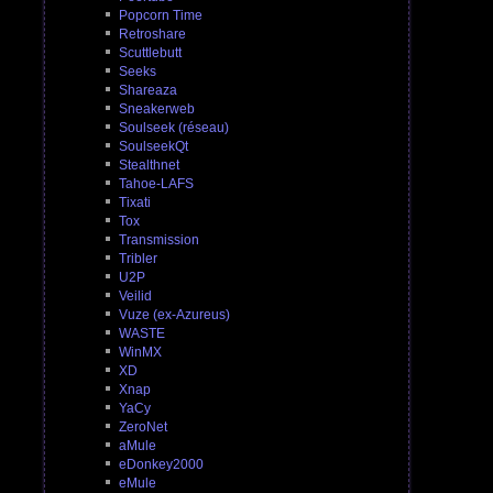
Popcorn Time
Retroshare
Scuttlebutt
Seeks
Shareaza
Sneakerweb
Soulseek (réseau)
SoulseekQt
Stealthnet
Tahoe-LAFS
Tixati
Tox
Transmission
Tribler
U2P
Veilid
Vuze (ex-Azureus)
WASTE
WinMX
XD
Xnap
YaCy
ZeroNet
aMule
eDonkey2000
eMule