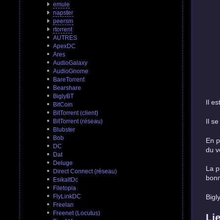
emule
napster
peersm
rtorrent
AUTRES
ApexDC
Ares
AudioGalaxy
AudioGnome
BareTorrent
Bearshare
BiglyBT
Il e
BitCoin
BitTorrent (client)
Il s
BitTorrent (réseau)
Blubster
Bob
En p
DC
du v
Dat
Deluge
La p
Direct Connect (réseau)
bonn
EsikaltDc
Filetopia
Bigl
FlyLinkDC
Freelan
Freenet (Locutus)
Li