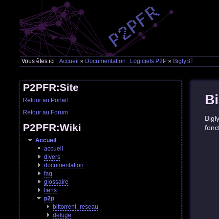
Vous êtes ici :
Accueil
»
Documentation : Logiciels P2P
»
BiglyBT
P2PFR:Site
B
Retour au Portail
Retour au Forum
Bigl
P2PFR:Wiki
fonc
Accueil
accueil
divers
documentation
faq
glossaire
liens
p2p
bittorrent_reseau
deluge