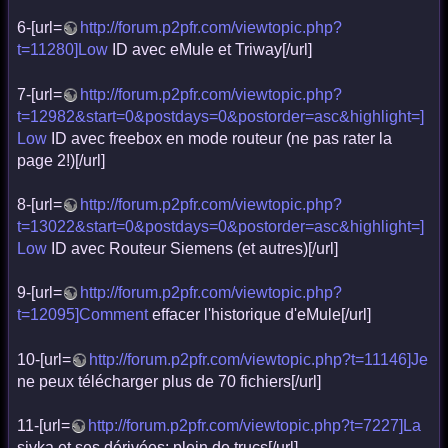
6-[url=
http://forum.p2pfr.com/viewtopic.php?
t=11280]Low
ID avec eMule et Triway[/url]
7-[url=
http://forum.p2pfr.com/viewtopic.php?
t=12982&start=0&postdays=0&postorder=asc&highlight=]
Low
ID avec freebox en mode routeur (ne pas rater la
page 2!)[/url]
8-[url=
http://forum.p2pfr.com/viewtopic.php?
t=13022&start=0&postdays=0&postorder=asc&highlight=]
Low
ID avec Routeur Siemens (et autres)[/url]
9-[url=
http://forum.p2pfr.com/viewtopic.php?
t=12095]Comment
effacer l'historique d'eMule[/url]
10-[url=
http://forum.p2pfr.com/viewtopic.php?t=11146]Je
ne peux télécharger plus de 70 fichiers[/url]
11-[url=
http://forum.p2pfr.com/viewtopic.php?t=7227]La
sivka et ses dérivées: plein de trucs[/url]