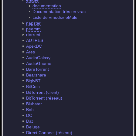
emule
documentation
Documentation très en vrac
Liste de «mods» eMule
napster
peersm
rtorrent
AUTRES
ApexDC
Ares
AudioGalaxy
AudioGnome
BareTorrent
Bearshare
BiglyBT
BitCoin
BitTorrent (client)
BitTorrent (réseau)
Blubster
Bob
DC
Dat
Deluge
Direct Connect (réseau)