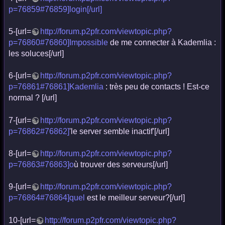
p=76859#76859]login[/url]
5-[url=
http://forum.p2pfr.com/viewtopic.php?
p=76860#76860]Impossible
de me connecter à Kademlia :
les soluces[/url]
6-[url=
http://forum.p2pfr.com/viewtopic.php?
p=76861#76861]Kademlia
: très peu de contacts ! Est-ce
normal ? [/url]
7-[url=
http://forum.p2pfr.com/viewtopic.php?
p=76862#76862]
'le server semble inactif'[/url]
8-[url=
http://forum.p2pfr.com/viewtopic.php?
p=76863#76863]o
ù trouver des serveurs[/url]
9-[url=
http://forum.p2pfr.com/viewtopic.php?
p=76864#76864]quel
est le meilleur serveur?[/url]
10-[url=
http://forum.p2pfr.com/viewtopic.php?