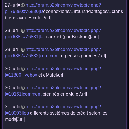
27-[url=
http://forum.p2pfr.com/viewtopic.php?
p=76880#76880]D
éconnexions/Erreurs/Plantages/Ecrans
bleus avec Emule [/url]
28-[url=
http://forum.p2pfr.com/viewtopic.php?
p=76881#76881]la
blacklist (par Bostrom)[/url]
29-[url=
http://forum.p2pfr.com/viewtopic.php?
p=76882#76882]comment
régler ses priorités[/url]
30-[url=
http://forum.p2pfr.com/viewtopic.php?
t=11800]livebox
et eMule[/url]
30-[url=
http://forum.p2pfr.com/viewtopic.php?
t=10161]comment
bien régler eMule[/url]
31-[url=
http://forum.p2pfr.com/viewtopic.php?
t=10003]les
différents systèmes de crédit selon les
mods[/url]