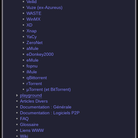
Veilid
Vuze (ex-Azureus)
WASTE
WinMX
XD
Xnap
YaCy
ZeroNet
aMule
eDonkey2000
eMule
fopnu
iMule
qBittorrent
rTorrent
µTorrent (et BitTorrent)
playground
Articles Divers
Documentation : Générale
Documentation : Logiciels P2P
FAQ
Glossaire
Liens WWW
Wiki