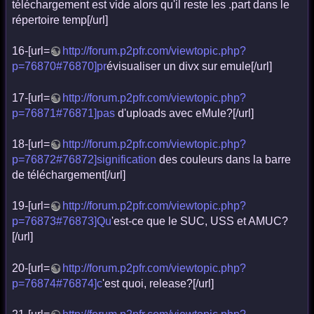
téléchargement est vide alors qu'il reste les .part dans le
répertoire temp[/url]
16-[url=
http://forum.p2pfr.com/viewtopic.php?
p=76870#76870]pr
évisualiser un divx sur emule[/url]
17-[url=
http://forum.p2pfr.com/viewtopic.php?
p=76871#76871]pas
d'uploads avec eMule?[/url]
18-[url=
http://forum.p2pfr.com/viewtopic.php?
p=76872#76872]signification
des couleurs dans la barre
de téléchargement[/url]
19-[url=
http://forum.p2pfr.com/viewtopic.php?
p=76873#76873]Qu
'est-ce que le SUC, USS et AMUC?
[/url]
20-[url=
http://forum.p2pfr.com/viewtopic.php?
p=76874#76874]c
'est quoi, release?[/url]