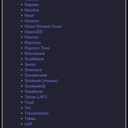
Napster
Nicotine
Nostr
Omemo
Onion Routed Cloud
OpenUDC
Peersm
Peertube
Popcorn Time
Retroshare
Scuttlebutt
Seeks
Shareaza
Sneakerweb
Soulseek (réseau)
SoulseekQt
Stealthnet
Tahoe-LAFS
Tixati
Tox
Transmission
Tribler
U2P