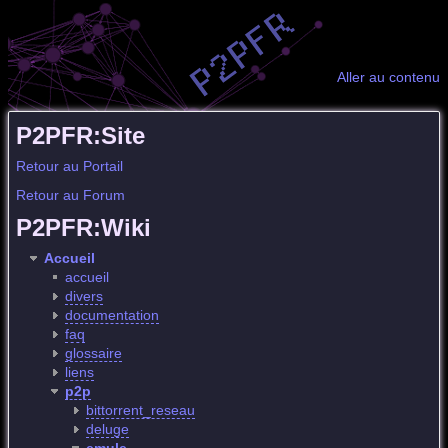
Aller au contenu
P2PFR:Site
Retour au Portail
Retour au Forum
P2PFR:Wiki
Accueil
accueil
divers
documentation
faq
glossaire
liens
p2p
bittorrent_reseau
deluge