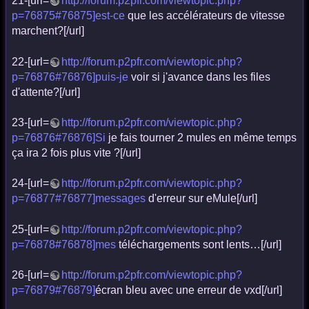
21-[url=
http://forum.p2pfr.com/viewtopic.php?
p=76875#76875]est-ce
que les accélérateurs de vitesse
marchent?[/url]
22-[url=
http://forum.p2pfr.com/viewtopic.php?
p=76876#76876]puis-je
voir si j'avance dans les files
d'attente?[/url]
23-[url=
http://forum.p2pfr.com/viewtopic.php?
p=76876#76876]Si
je fais tourner 2 mules en même temps
ça ira 2 fois plus vite ?[/url]
24-[url=
http://forum.p2pfr.com/viewtopic.php?
p=76877#76877]messages
d'erreur sur eMule[/url]
25-[url=
http://forum.p2pfr.com/viewtopic.php?
p=76878#76878]mes
téléchargements sont lents…[/url]
26-[url=
http://forum.p2pfr.com/viewtopic.php?
p=76879#76879]
écran bleu avec une erreur de vxd[/url]