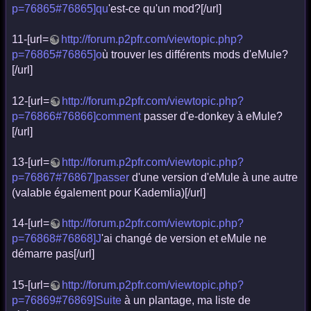
p=76865#76865]qu
'est-ce qu'un mod?[/url]
11-[url=
http://forum.p2pfr.com/viewtopic.php?
p=76865#76865]o
ù trouver les différents mods d'eMule?
[/url]
12-[url=
http://forum.p2pfr.com/viewtopic.php?
p=76866#76866]comment
passer d'e-donkey à eMule?
[/url]
13-[url=
http://forum.p2pfr.com/viewtopic.php?
p=76867#76867]passer
d'une version d'eMule à une autre
(valable également pour Kademlia)[/url]
14-[url=
http://forum.p2pfr.com/viewtopic.php?
p=76868#76868]J
'ai changé de version et eMule ne
démarre pas[/url]
15-[url=
http://forum.p2pfr.com/viewtopic.php?
p=76869#76869]Suite
à un plantage, ma liste de