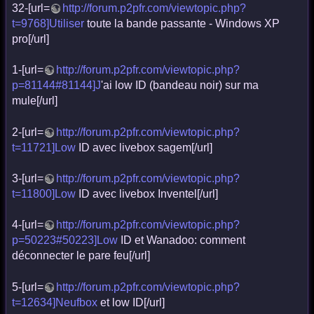
32-[url=
http://forum.p2pfr.com/viewtopic.php?
t=9768]Utiliser
toute la bande passante - Windows XP
pro[/url]
1-[url=
http://forum.p2pfr.com/viewtopic.php?
p=81144#81144]J
'ai low ID (bandeau noir) sur ma
mule[/url]
2-[url=
http://forum.p2pfr.com/viewtopic.php?
t=11721]Low
ID avec livebox sagem[/url]
3-[url=
http://forum.p2pfr.com/viewtopic.php?
t=11800]Low
ID avec livebox Inventel[/url]
4-[url=
http://forum.p2pfr.com/viewtopic.php?
p=50223#50223]Low
ID et Wanadoo: comment
déconnecter le pare feu[/url]
5-[url=
http://forum.p2pfr.com/viewtopic.php?
t=12634]Neufbox
et low ID[/url]