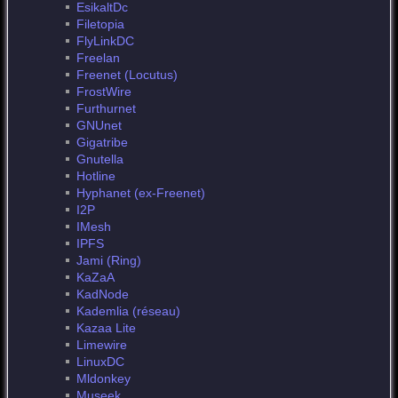
EsikaltDc
Filetopia
FlyLinkDC
Freelan
Freenet (Locutus)
FrostWire
Furthurnet
GNUnet
Gigatribe
Gnutella
Hotline
Hyphanet (ex-Freenet)
I2P
IMesh
IPFS
Jami (Ring)
KaZaA
KadNode
Kademlia (réseau)
Kazaa Lite
Limewire
LinuxDC
Mldonkey
Museek