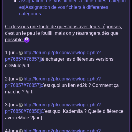
assignation_de_vos_fichier_a_differentes_categori
es|Assignation de vos fichiers à différentes
catégories
Ci-dessous une foule de questions avec leurs réponses,
c'est un le peu le fouilli, mais on y réarrangera dès que
possible
1-[url=
http://forum.p2pfr.com/viewtopic.php?
p=76857#76857]t
élécharger les différentes versions
d'eMule[/url]
2-[url=
http://forum.p2pfr.com/viewtopic.php?
p=76857#76857]c
'est quoi un lien ed2k ? Comment ça
marche ?[/url]
3-[url=
http://forum.p2pfr.com/viewtopic.php?
p=76858#76858]C
'est quoi Kademlia ? Quelle différence
avec eMule ?[/url]
4-[url=
http://forum.p2pfr.com/viewtopic.php?