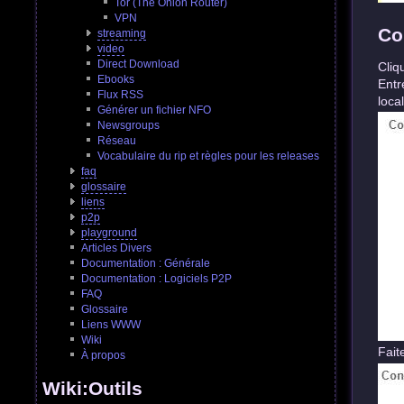
Tor (The Onion Router)
VPN
Co
streaming
video
Direct Download
Cliq
Ebooks
Ent
Flux RSS
loca
Générer un fichier NFO
Newsgroups
Réseau
Vocabulaire du rip et règles pour les releases
faq
glossaire
liens
p2p
playground
Articles Divers
Documentation : Générale
Documentation : Logiciels P2P
FAQ
Glossaire
Liens WWW
Wiki
Fai
À propos
Wiki:Outils