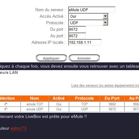
iquez à chaque fois, vous devez ensuite vous retrouver avec un tableau 
tenant votre LiveBox est prête pour eMule !!
uteur
edmc73