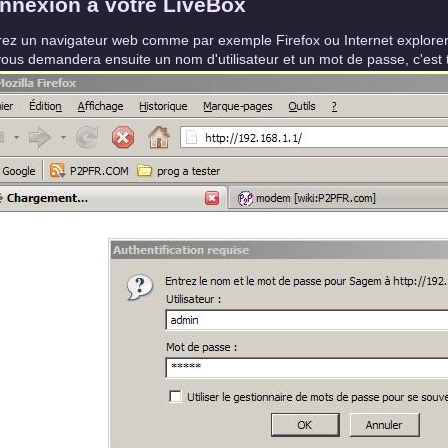
nnexion à votre LiveBox
ez un navigateur web comme par exemple Firefox ou Internet explorer 
ous demandera ensuite un nom d'utilisateur et un mot de passe, c'est