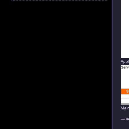
Appl
Main
—
a