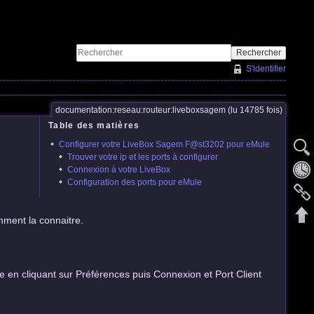
Rechercher
S'identifier
documentation:reseau:routeur:liveboxsagem (lu 14785 fois)
Table des matières
Configurer votre LiveBox Sagem F@st3202 pour eMule
Trouver votre ip et les ports à configurer
Connexion à votre LiveBox
Configuration des ports pour eMule
ment la connaitre.
 en cliquant sur Préférences puis Connexion et Port Client