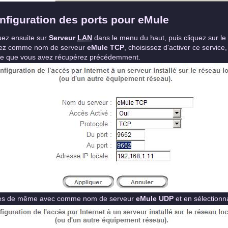
nfiguration des ports pour eMule
uez ensuite sur
Serveur
LAN
dans le menu du haut, puis cliquez sur l
rez comme nom de serveur
eMule TCP
, choisissez d'activer ce service
le que vous avez récupérez précédemment.
tes de même avec comme nom de serveur
eMule UDP
et en sélection