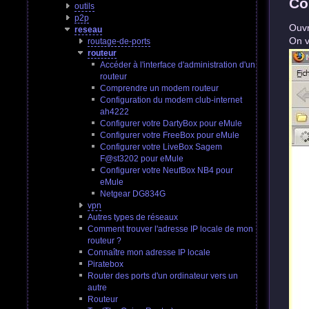
Co
outils
p2p
Ouvr
reseau
On v
routage-de-ports
routeur
Accéder à l'interface d'administration d'un
routeur
Comprendre un modem routeur
Configuration du modem club-internet
ah4222
Configurer votre DartyBox pour eMule
Configurer votre FreeBox pour eMule
Configurer votre LiveBox Sagem
F@st3202 pour eMule
Configurer votre NeufBox NB4 pour
eMule
Netgear DG834G
vpn
Autres types de réseaux
Comment trouver l'adresse IP locale de mon
routeur ?
Connaître mon adresse IP locale
Piratebox
Router des ports d'un ordinateur vers un
autre
Routeur