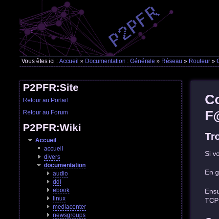
Vous êtes ici :
Accueil
»
Documentation : Générale
»
Réseau
»
Routeur
»
P2PFR:Site
C
Retour au Portail
F
Retour au Forum
P2PFR:Wiki
Tr
Accueil
accueil
Si v
divers
documentation
En g
audio
ddl
ebook
Ensu
linux
TCP 
mediacenter
newsgroups