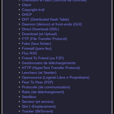
Checksum & Hash (Somme de contrôle)
Client
Copyright troll
DHCP
DHT (Distributed Hash Table)
Daemon (démon) et front-ends (GUI)
Direct Download (DDL)
Download (et Upload)
FTP (File Transfer Protocol)
Fake (faux fichier)
Firewall (pare-feu)
Flux RSS
Friend To Friend (ou F2F)
Gestionnaire de téléchargements
HTTP (HyperText Transfer Protocol)
Leecheur (et Seeder)
Opensource (Logiciel Libre ≠ Propriétaire)
Peer To Peer (P2P)
Protocole (de communication)
Ratio (de téléchargement)
Seedbox
Serveur (et service)
Slot (~Emplacement)
Tracker (BitTorrent)