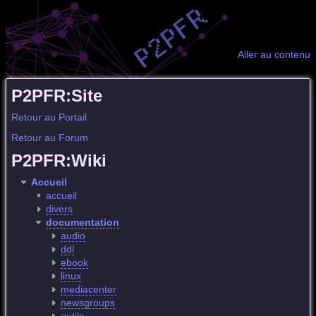
Aller au contenu
P2PFR:Site
Retour au Portail
Retour au Forum
P2PFR:Wiki
Accueil
accueil
divers
documentation
audio
ddl
ebook
linux
mediacenter
newsgroups