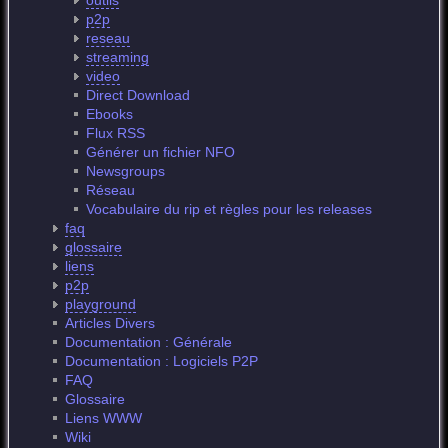
outils
p2p
reseau
streaming
video
Direct Download
Ebooks
Flux RSS
Générer un fichier NFO
Newsgroups
Réseau
Vocabulaire du rip et règles pour les releases
faq
glossaire
liens
p2p
playground
Articles Divers
Documentation : Générale
Documentation : Logiciels P2P
FAQ
Glossaire
Liens WWW
Wiki