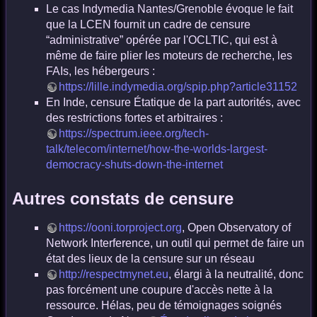
Le cas Indymedia Nantes/Grenoble évoque le fait
que la LCEN fournit un cadre de censure
“administrative” opérée par l'OCLTIC, qui est à
même de faire plier les moteurs de recherche, les
FAIs, les hébergeurs :
https://lille.indymedia.org/spip.php?article31152
En Inde, censure Étatique de la part autorités, avec
des restrictions fortes et arbitraires :
https://spectrum.ieee.org/tech-
talk/telecom/internet/how-the-worlds-largest-
democracy-shuts-down-the-internet
Autres constats de censure
https://ooni.torproject.org
, Open Observatory of
Network Interference, un outil qui permet de faire un
état des lieux de la censure sur un réseau
http://respectmynet.eu
, élargi à la neutralité, donc
pas forcément une coupure d'accès nette à la
ressource. Hélas, peu de témoignages soignés