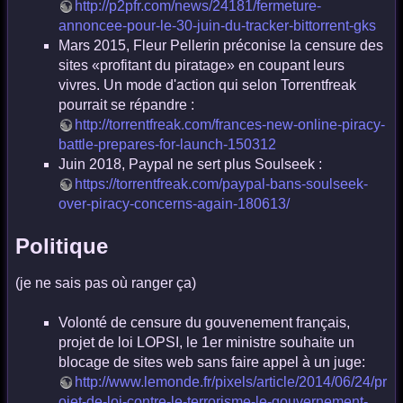
http://p2pfr.com/news/24181/fermeture-
annoncee-pour-le-30-juin-du-tracker-bittorrent-gks
Mars 2015, Fleur Pellerin préconise la censure des
sites «profitant du piratage» en coupant leurs
vivres. Un mode d'action qui selon Torrentfreak
pourrait se répandre :
http://torrentfreak.com/frances-new-online-piracy-
battle-prepares-for-launch-150312
Juin 2018, Paypal ne sert plus Soulseek :
https://torrentfreak.com/paypal-bans-soulseek-
over-piracy-concerns-again-180613/
Politique
(je ne sais pas où ranger ça)
Volonté de censure du gouvenement français,
projet de loi LOPSI, le 1er ministre souhaite un
blocage de sites web sans faire appel à un juge:
http://www.lemonde.fr/pixels/article/2014/06/24/pr
ojet-de-loi-contre-le-terrorisme-le-gouvernement-