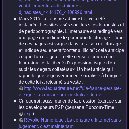
veut-bloquer-les-sites-internet-
djihadistes_4444170_4408996.html
Mars 2015, la censure administrative a été
instaurée. Les sites visés sont les sites terroristes et
de pédopornographie. L'internaute est redirigé vers
une page qui indique le pourquoi du blocage. L'une
de ces pages est vague dans la raison du blocage
et indique seulement “contenu illicite” ; cela anticipe
ce que l'on craignait : cette censure pourra être
fourre-tout, et la liberté d'expression risque d'en
subir les dégats collatéraux. Un bref article qui
rappelle que le gouvernement socialiste à l'origine
de cette loi a retourné sa veste :
http://www.laquadrature.net/fr/la-france-persiste-
et-signe-la-censure-administrative-du-net
On pourrait aussi parler de la pression éxercée sur
les développeurs P2P (penser à Popcorn-Time,
expl
)
Révolte Numérique : La censure d’Internet sans
jugement, c’est maintenant