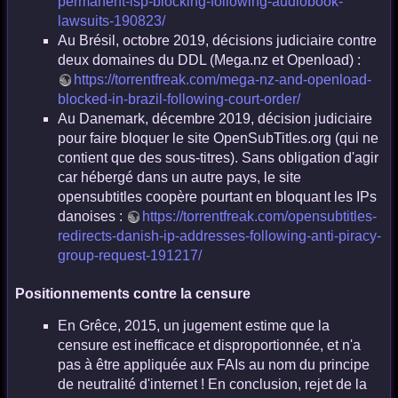
permanent-isp-blocking-following-audiobook-
lawsuits-190823/
Au Brésil, octobre 2019, décisions judiciaire contre
deux domaines du DDL (Mega.nz et Openload) :
https://torrentfreak.com/mega-nz-and-openload-
blocked-in-brazil-following-court-order/
Au Danemark, décembre 2019, décision judiciaire
pour faire bloquer le site OpenSubTitles.org (qui ne
contient que des sous-titres). Sans obligation d'agir
car hébergé dans un autre pays, le site
opensubtitles coopère pourtant en bloquant les IPs
danoises :
https://torrentfreak.com/opensubtitles-
redirects-danish-ip-addresses-following-anti-piracy-
group-request-191217/
Positionnements contre la censure
En Grêce, 2015, un jugement estime que la
censure est inefficace et disproportionnée, et n'a
pas à être appliquée aux FAIs au nom du principe
de neutralité d'internet ! En conclusion, rejet de la