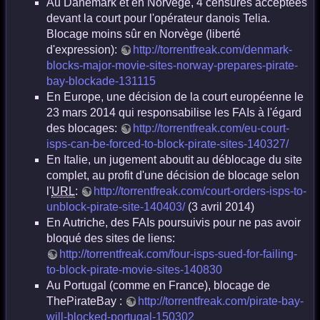
Au Danemark et en Norvège, 4 censures acceptées
devant la court pour l'opérateur danois Telia.
Blocage moins sûr en Norvège (liberté
d'expression):
http://torrentfreak.com/denmark-
blocks-major-movie-sites-norway-prepares-pirate-
bay-blockade-131115
En Europe, une décision de la court européenne le
23 mars 2014 qui responsabilise les FAIs à l'égard
des blocages:
http://torrentfreak.com/eu-court-
isps-can-be-forced-to-block-pirate-sites-140327/
En Italie, un jugement aboutit au déblocage du site
complet, au profit d'une décision de blocage selon
l'
URL
:
http://torrentfreak.com/court-orders-isps-to-
unblock-pirate-site-140403/
(3 avril 2014)
En Autriche, des FAIs poursuivis pour ne pas avoir
bloqué des sites de liens:
http://torrentfreak.com/four-isps-sued-for-failing-
to-block-pirate-movie-sites-140830
Au Portugal (comme en France), blocage de
ThePirateBay :
http://torrentfreak.com/pirate-bay-
will-blocked-portugal-150302