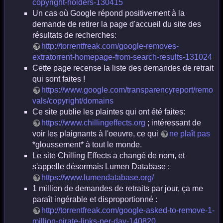
copyright-holders-130415
Un cas où Google répond positivement à la
demande de retirer la page d'accueil du site des
résultats de recherches:
http://torrentfreak.com/google-removes-
extratorrent-homepage-from-search-results-131024
Cette page recense la liste des demandes de retrait
qui sont faites !
https://www.google.com/transparencyreport/remo
vals/copyright/domains
Ce site publie les plaintes qui ont été faites:
https://www.chillingeffects.org
; intéressant de
voir les plaignants à l'oeuvre, ce qui
ne plaît pas
*gloussement* à tout le monde.
Le site Chilling Effects a changé de nom, et
s'appelle désormais Lumen Database :
https://www.lumendatabase.org/
1 million de demandes de retraits par jour, ça me
paraît ingérable et disproportionné :
http://torrentfreak.com/google-asked-to-remove-1-
million-pirate-links-per-day-140820