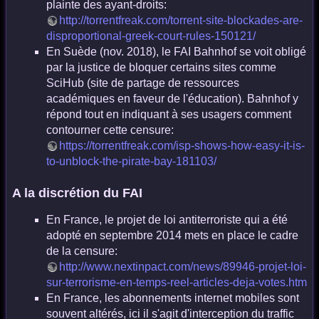
plainte des ayant-droits:
http://torrentfreak.com/torrent-site-blockades-are-
disproportional-greek-court-rules-150121/
En Suède (nov. 2018), le FAI Bahnhof se voit obligé
par la justice de bloquer certains sites comme
SciHub (site de partage de ressources
académiques en faveur de l'éducation). Bahnhof y
répond tout en indiquant à ses usagers comment
contourner cette censure:
https://torrentfreak.com/isp-shows-how-easy-it-is-
to-unblock-the-pirate-bay-181103/
A la discrétion du FAI
En France, le projet de loi antiterroriste qui a été
adopté en septembre 2014 mets en place le cadre
de la censure:
http://www.nextinpact.com/news/89946-projet-loi-
sur-terrorisme-en-temps-reel-articles-deja-votes.htm
En France, les abonnements internet mobiles sont
souvent altérés, ici il s'agit d'interception du traffic