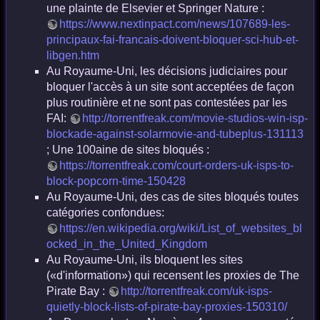
une plainte de Elsevier et Springer Nature :
https://www.nextinpact.com/news/107689-les-
principaux-fai-francais-doivent-bloquer-sci-hub-et-
libgen.htm
Au Royaume-Uni, les décisions judiciaires pour
bloquer l'accès à un site sont acceptées de façon
plus routinière et ne sont pas contestées par les
FAI:
http://torrentfreak.com/movie-studios-win-isp-
blockade-against-solarmovie-and-tubeplus-131113
; Une 100aine de sites bloqués :
https://torrentfreak.com/court-orders-uk-isps-to-
block-popcorn-time-150428
Au Royaume-Uni, des cas de sites bloqués toutes
catégories confondues:
https://en.wikipedia.org/wiki/List_of_websites_bl
ocked_in_the_United_Kingdom
Au Royaume-Uni, ils bloquent les sites
(«d'information») qui recensent les proxies de The
Pirate Bay :
http://torrentfreak.com/uk-isps-
quietly-block-lists-of-pirate-bay-proxies-150310/