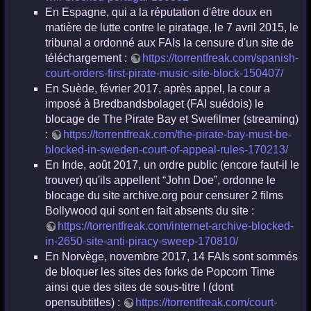
En Espagne, qui a la réputation d'être doux en
matière de lutte contre le piratage, le 7 avril 2015, le
tribunal a ordonné aux FAIs la censure d'un site de
téléchargement :
https://torrentfreak.com/spanish-
court-orders-first-pirate-music-site-block-150407/
En Suède, février 2017, après appel, la cour a
imposé à Bredbandsbolaget (FAI suédois) le
blocage de The Pirate Bay et Swefilmer (streaming)
:
https://torrentfreak.com/the-pirate-bay-must-be-
blocked-in-sweden-court-of-appeal-rules-170213/
En Inde, août 2017, un ordre public (encore faut-il le
trouver) qu'ils appellent “John Doe”, ordonne le
blocage du site archive.org pour censurer 2 films
Bollywood qui sont en fait absents du site :
https://torrentfreak.com/internet-archive-blocked-
in-2650-site-anti-piracy-sweep-170810/
En Norvège, novembre 2017, 14 FAIs sont sommés
de bloquer les sites des forks de Popcorn Time
ainsi que des sites de sous-titre ! (dont
opensubtitles) :
https://torrentfreak.com/court-