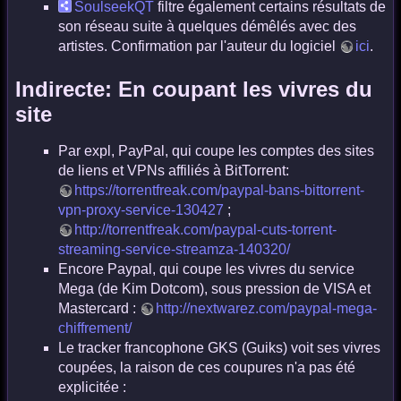
SoulseekQT
filtre également certains résultats de
son réseau suite à quelques démêlés avec des
artistes. Confirmation par l'auteur du logiciel
ici
.
Indirecte: En coupant les vivres du
site
Par expl, PayPal, qui coupe les comptes des sites
de liens et VPNs affiliés à BitTorrent:
https://torrentfreak.com/paypal-bans-bittorrent-
vpn-proxy-service-130427
;
http://torrentfreak.com/paypal-cuts-torrent-
streaming-service-streamza-140320/
Encore Paypal, qui coupe les vivres du service
Mega (de Kim Dotcom), sous pression de VISA et
Mastercard :
http://nextwarez.com/paypal-mega-
chiffrement/
Le tracker francophone GKS (Guiks) voit ses vivres
coupées, la raison de ces coupures n'a pas été
explicitée :