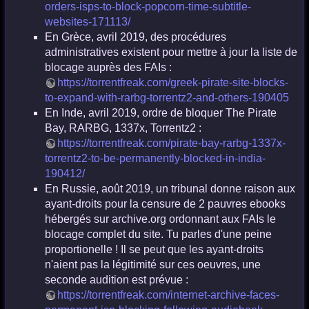
orders-isps-to-block-popcorn-time-subtitle-
websites-171113/
En Grèce, avril 2019, des procédures
administratives existent pour mettre à jour la liste de
blocage auprès des FAIs :
https://torrentfreak.com/greek-pirate-site-blocks-
to-expand-with-rarbg-torrentz2-and-others-190405
En Inde, avril 2019, ordre de bloquer The Pirate
Bay, RARBG, 1337x, Torrentz2 :
https://torrentfreak.com/pirate-bay-rarbg-1337x-
torrentz2-to-be-permanently-blocked-in-india-
190412/
En Russie, août 2019, un tribunal donne raison aux
ayant-droits pour la censure de 2 pauvres ebooks
hébergés sur archive.org ordonnant aux FAIs le
blocage complet du site. Tu parles d'une peine
proportionelle ! Il se peut que les ayant-droits
n'aient pas la légitimité sur ces oeuvres, une
seconde audition est prévue :
https://torrentfreak.com/internet-archive-faces-