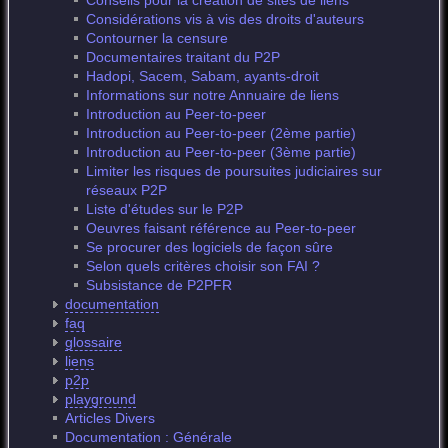
Conseils pour la création de sites de liens
Considérations vis à vis des droits d'auteurs
Contourner la censure
Documentaires traitant du P2P
Hadopi, Sacem, Sabam, ayants-droit
Informations sur notre Annuaire de liens
Introduction au Peer-to-peer
Introduction au Peer-to-peer (2ème partie)
Introduction au Peer-to-peer (3ème partie)
Limiter les risques de poursuites judiciaires sur
réseaux P2P
Liste d'études sur le P2P
Oeuvres faisant référence au Peer-to-peer
Se procurer des logiciels de façon sûre
Selon quels critères choisir son FAI ?
Subsistance de P2PFR
documentation
faq
glossaire
liens
p2p
playground
Articles Divers
Documentation : Générale