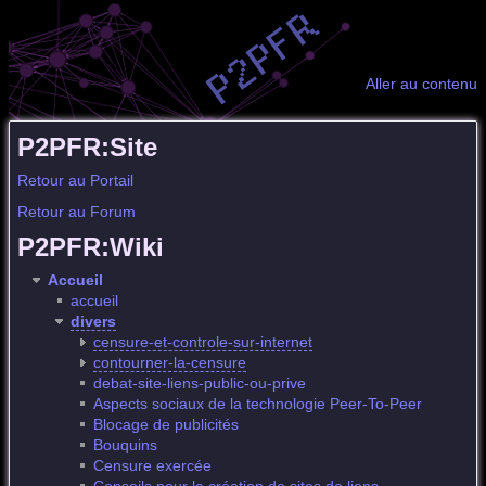
Aller au contenu
P2PFR:Site
Retour au Portail
Retour au Forum
P2PFR:Wiki
Accueil
accueil
divers
censure-et-controle-sur-internet
contourner-la-censure
debat-site-liens-public-ou-prive
Aspects sociaux de la technologie Peer-To-Peer
Blocage de publicités
Bouquins
Censure exercée