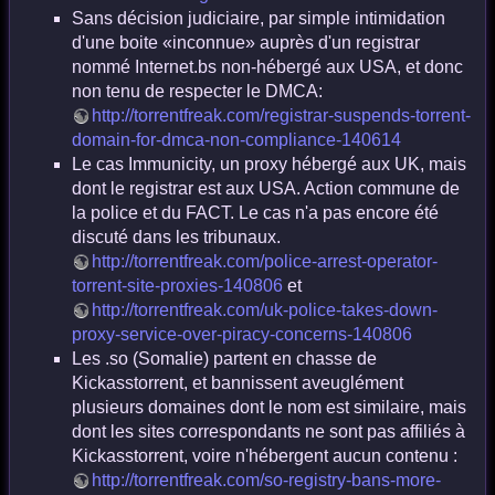
Sans décision judiciaire, par simple intimidation
d'une boite «inconnue» auprès d'un registrar
nommé Internet.bs non-hébergé aux USA, et donc
non tenu de respecter le DMCA:
http://torrentfreak.com/registrar-suspends-torrent-
domain-for-dmca-non-compliance-140614
Le cas Immunicity, un proxy hébergé aux UK, mais
dont le registrar est aux USA. Action commune de
la police et du FACT. Le cas n'a pas encore été
discuté dans les tribunaux.
http://torrentfreak.com/police-arrest-operator-
torrent-site-proxies-140806
et
http://torrentfreak.com/uk-police-takes-down-
proxy-service-over-piracy-concerns-140806
Les .so (Somalie) partent en chasse de
Kickasstorrent, et bannissent aveuglément
plusieurs domaines dont le nom est similaire, mais
dont les sites correspondants ne sont pas affiliés à
Kickasstorrent, voire n'hébergent aucun contenu :
http://torrentfreak.com/so-registry-bans-more-