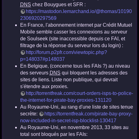
DNS
chez Bouygues et SFR :
https://mastodon.lemarchand.io/@thomas/10190
2306920297569
En France, l'abonnement internet par Crédit Mutuel
Mobile semble casser les connexions au serveur
de Soulseek (site inaccessible depuis ce FAI, et
filtrage de la réponse du serveur lors du login) :
http://forum.p2pfr.com/viewtopic.php?
p=148037#p148037
En Belgique, (concerne tous les FAIs ?) au niveau
des serveurs
DNS
qui bloquent les adresses des
sites de liens. Liste non publique, qui devrait
s'étendre aux proxies.
http://torrentfreak.com/court-orders-isps-to-police-
the-internet-for-pirate-bay-proxies-131120
Au Royaume-Uni, au rang d'une liste de sites tenue
secrète:
https://torrentfreak.com/pirate-bay-proxy-
now-included-in-secret-isp-blocklist-130417
Au Royaume-Uni, en novembre 2013, 33 sites au
total sont bloqués par les FAIs: