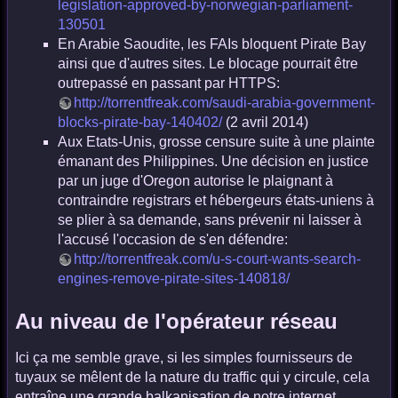
legislation-approved-by-norwegian-parliament-
130501
En Arabie Saoudite, les FAIs bloquent Pirate Bay
ainsi que d'autres sites. Le blocage pourrait être
outrepassé en passant par HTTPS:
http://torrentfreak.com/saudi-arabia-government-
blocks-pirate-bay-140402/
(2 avril 2014)
Aux Etats-Unis, grosse censure suite à une plainte
émanant des Philippines. Une décision en justice
par un juge d'Oregon autorise le plaignant à
contraindre registrars et hébergeurs états-uniens à
se plier à sa demande, sans prévenir ni laisser à
l'accusé l'occasion de s'en défendre:
http://torrentfreak.com/u-s-court-wants-search-
engines-remove-pirate-sites-140818/
Au niveau de l'opérateur réseau
Ici ça me semble grave, si les simples fournisseurs de
tuyaux se mêlent de la nature du traffic qui y circule, cela
entraîne une grande balkanisation de notre internet.