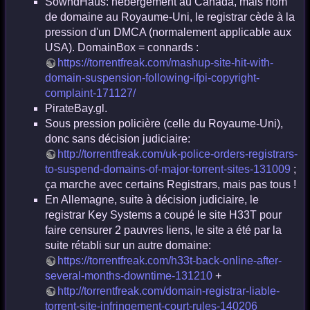
SowndHaus: hébergement au Canada, mais nom
de domaine au Royaume-Uni, le registrar cède à la
pression d'un DMCA (normalement applicable aux
USA). DomainBox = connards :
https://torrentfreak.com/mashup-site-hit-with-
domain-suspension-following-ifpi-copyright-
complaint-171127/
PirateBay.gl.
Sous pression policière (celle du Royaume-Uni),
donc sans décision judiciaire:
http://torrentfreak.com/uk-police-orders-registrars-
to-suspend-domains-of-major-torrent-sites-131009
;
ça marche avec certains Registrars, mais pas tous !
En Allemagne, suite à décision judiciaire, le
registrar Key Systems a coupé le site H33T pour
faire censurer 2 pauvres liens, le site a été par la
suite rétabli sur un autre domaine:
https://torrentfreak.com/h33t-back-online-after-
several-months-downtime-131210
+
http://torrentfreak.com/domain-registrar-liable-
torrent-site-infringement-court-rules-140206