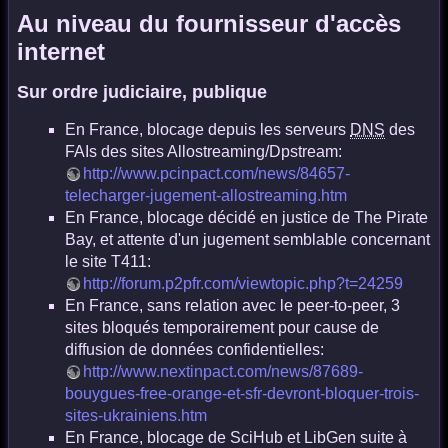
Au niveau du fournisseur d'accès
internet
Sur ordre judiciaire, publique
En France, blocage depuis les serveurs
DNS
des
FAIs des sites Allostreaming/Dpstream:
http://www.pcinpact.com/news/84657-
telecharger-jugement-allostreaming.htm
En France, blocage décidé en justice de The Pirate
Bay, et attente d'un jugement semblable concernant
le site T411:
http://forum.p2pfr.com/viewtopic.php?t=24259
En France, sans relation avec le peer-to-peer, 3
sites bloqués temporairement pour cause de
diffusion de données confidentielles:
http://www.nextinpact.com/news/87689-
bouygues-free-orange-et-sfr-devront-bloquer-trois-
sites-ukrainiens.htm
En France, blocage de SciHub et LibGen suite à