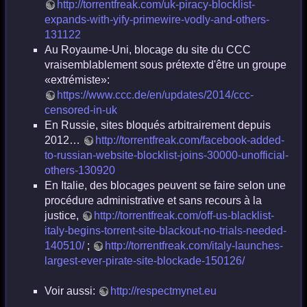
http://torrentfreak.com/uk-piracy-blocklist-
expands-with-yify-primewire-vodly-and-others-
131122
Au Royaume-Uni, blocage du site du CCC
vraisemblablement sous prétexte d'être un groupe
«extrémiste»:
https://www.ccc.de/en/updates/2014/ccc-
censored-in-uk
En Russie, sites bloqués arbitrairement depuis
2012…
http://torrentfreak.com/facebook-added-
to-russian-website-blocklist-joins-30000-unofficial-
others-130920
En Italie, des blocages peuvent se faire selon une
procédure administrative et sans recours à la
justice,
http://torrentfreak.com/off-us-blacklist-
italy-begins-torrent-site-blackout-no-trials-needed-
140510/
;
http://torrentfreak.com/italy-launches-
largest-ever-pirate-site-blockade-150126/
Voir aussi:
http://respectmynet.eu