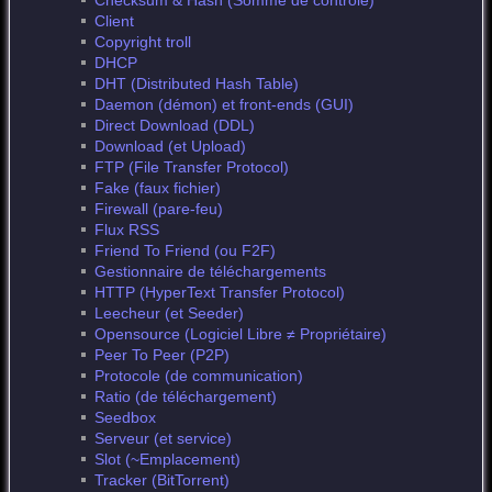
Checksum & Hash (Somme de contrôle)
Client
Copyright troll
DHCP
DHT (Distributed Hash Table)
Daemon (démon) et front-ends (GUI)
Direct Download (DDL)
Download (et Upload)
FTP (File Transfer Protocol)
Fake (faux fichier)
Firewall (pare-feu)
Flux RSS
Friend To Friend (ou F2F)
Gestionnaire de téléchargements
HTTP (HyperText Transfer Protocol)
Leecheur (et Seeder)
Opensource (Logiciel Libre ≠ Propriétaire)
Peer To Peer (P2P)
Protocole (de communication)
Ratio (de téléchargement)
Seedbox
Serveur (et service)
Slot (~Emplacement)
Tracker (BitTorrent)