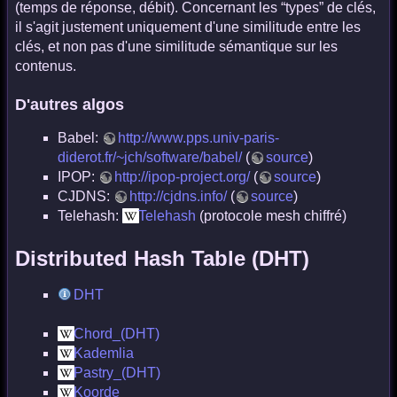
(temps de réponse, débit). Concernant les “types” de clés,
il s'agit justement uniquement d'une similitude entre les
clés, et non pas d'une similitude sémantique sur les
contenus.
D'autres algos
Babel:
http://www.pps.univ-paris-
diderot.fr/~jch/software/babel/
(
source
)
IPOP:
http://ipop-project.org/
(
source
)
CJDNS:
http://cjdns.info/
(
source
)
Telehash:
Telehash
(protocole mesh chiffré)
Distributed Hash Table (DHT)
DHT
Chord_(DHT)
Kademlia
Pastry_(DHT)
Koorde