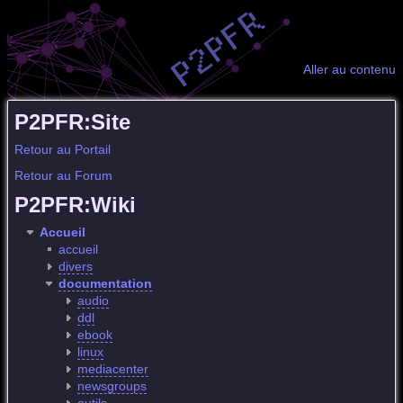
Aller au contenu
P2PFR:Site
Retour au Portail
Retour au Forum
P2PFR:Wiki
Accueil
accueil
divers
documentation
audio
ddl
ebook
linux
mediacenter
newsgroups