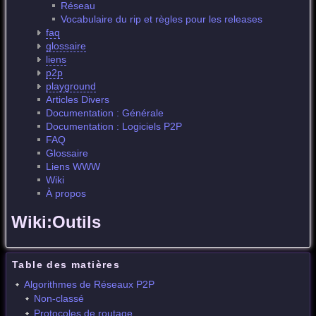
Réseau
Vocabulaire du rip et règles pour les releases
faq
glossaire
liens
p2p
playground
Articles Divers
Documentation : Générale
Documentation : Logiciels P2P
FAQ
Glossaire
Liens WWW
Wiki
À propos
Wiki:Outils
Table des matières
Algorithmes de Réseaux P2P
Non-classé
Protocoles de routage