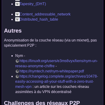
Tapestry_(DHT)
Content_addressable_network
Distributed_hash_table
Autres
Anonymisation de la couche réseau (via un mixnet), pas
spécialement P2P :
Nym -
https://linuxfr.org/users/e3ms6vyx/liens/nym-un-
reseau-anonyme-chiffre
-
https://nymtech.net/nym-whitepaper.pdf
https://changelog.complete.org/archives/10478-
easily-accessing-all-your-stuff-with-a-zero-trust-
mesh-vpn
: un article sur les couches réseau
assimilées à du VPN décentralisé
Challenges des réseaux P2P