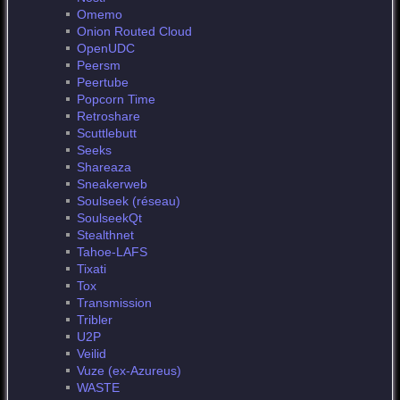
Omemo
Onion Routed Cloud
OpenUDC
Peersm
Peertube
Popcorn Time
Retroshare
Scuttlebutt
Seeks
Shareaza
Sneakerweb
Soulseek (réseau)
SoulseekQt
Stealthnet
Tahoe-LAFS
Tixati
Tox
Transmission
Tribler
U2P
Veilid
Vuze (ex-Azureus)
WASTE