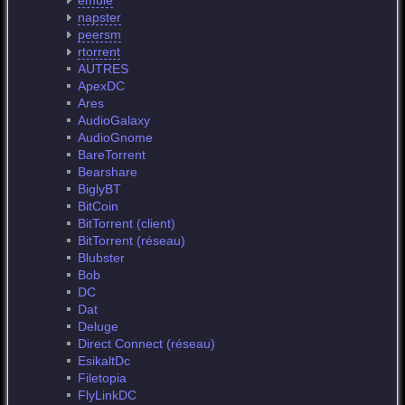
emule
napster
peersm
rtorrent
AUTRES
ApexDC
Ares
AudioGalaxy
AudioGnome
BareTorrent
Bearshare
BiglyBT
BitCoin
BitTorrent (client)
BitTorrent (réseau)
Blubster
Bob
DC
Dat
Deluge
Direct Connect (réseau)
EsikaltDc
Filetopia
FlyLinkDC