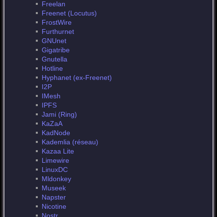
Freelan
Freenet (Locutus)
FrostWire
Furthurnet
GNUnet
Gigatribe
Gnutella
Hotline
Hyphanet (ex-Freenet)
I2P
IMesh
IPFS
Jami (Ring)
KaZaA
KadNode
Kademlia (réseau)
Kazaa Lite
Limewire
LinuxDC
Mldonkey
Museek
Napster
Nicotine
Nostr