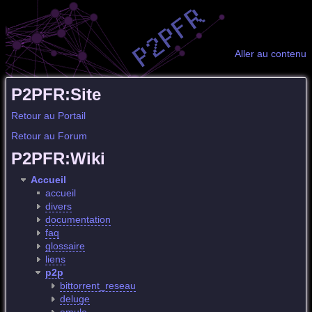
Aller au contenu
P2PFR:Site
Retour au Portail
Retour au Forum
P2PFR:Wiki
Accueil
accueil
divers
documentation
faq
glossaire
liens
p2p
bittorrent_reseau
deluge